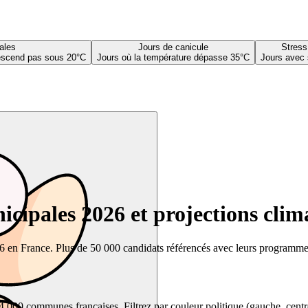
ales
Jours de canicule
Stress
descend pas sous 20°C
Jours où la température dépasse 35°C
Jours avec 
cipales 2026 et projections clim
26 en France. Plus de 50 000 candidats référencés avec leurs programmes,
00 communes françaises. Filtrez par couleur politique (gauche, centre, dr