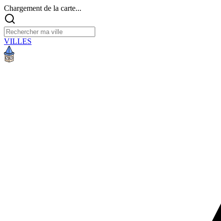
Chargement de la carte...
VILLES