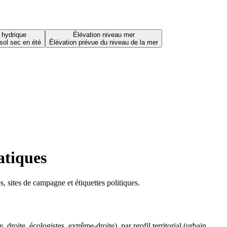
 hydrique
Élévation niveau mer
sol sec en été
Élévation prévue du niveau de la mer
atiques
 sites de campagne et étiquettes politiques.
oite, écologistes, extrême-droite), par profil territorial (urbain,