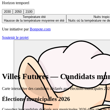
Horizon temporel
2030
2050
2100
Température été
Nuits tropic
Hausse de la température moyenne en été
Nuits où la température ne 
Une initiative par
Bonpote.com
Soutenir le projet
Villes Futures — Candidats muni
Carte interactive des candidats déclarés aux élections municipales 20
Élections municipales 2026
Consultez les candidats déclarés aux municipales 2026 dans plus de 34 0