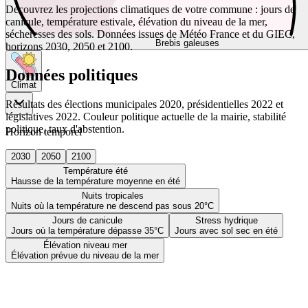
Découvrez les projections climatiques de votre commune : jours de
canicule, température estivale, élévation du niveau de la mer,
sécheresses des sols. Données issues de Météo France et du GIEC,
Brebis galeuses
horizons 2030, 2050 et 2100.
Données politiques
Climat
Résultats des élections municipales 2020, présidentielles 2022 et
législatives 2022. Couleur politique actuelle de la mairie, stabilité
politique, taux d'abstention.
Horizon temporel
2030
2050
2100
Température été
Hausse de la température moyenne en été
Nuits tropicales
Nuits où la température ne descend pas sous 20°C
Jours de canicule
Stress hydrique
Jours où la température dépasse 35°C
Jours avec sol sec en été
Élévation niveau mer
Élévation prévue du niveau de la mer