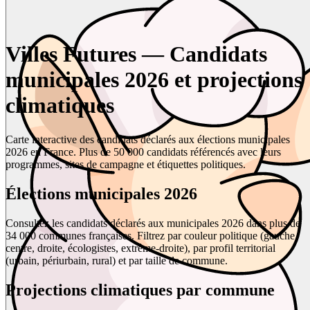
Villes Futures — Candidats
municipales 2026 et projections
climatiques
Carte interactive des candidats déclarés aux élections municipales
2026 en France. Plus de 50 000 candidats référencés avec leurs
programmes, sites de campagne et étiquettes politiques.
Élections municipales 2026
Consultez les candidats déclarés aux municipales 2026 dans plus de
34 000 communes françaises. Filtrez par couleur politique (gauche,
centre, droite, écologistes, extrême-droite), par profil territorial
(urbain, périurbain, rural) et par taille de commune.
Projections climatiques par commune