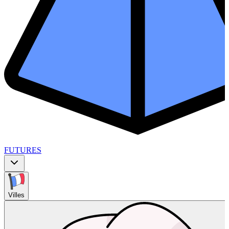
FUTURES
Villes