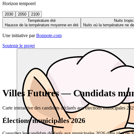
Horizon temporel
2030
2050
2100
Température été
Nuits tropic
Hausse de la température moyenne en été
Nuits où la température ne 
Une initiative par
Bonpote.com
Soutenir le projet
Villes Futures — Candidats muni
Carte interactive des candidats déclarés aux élections municipales 20
Élections municipales 2026
Consultez les candidats déclarés aux municipales 2026 dans plus de 34 0