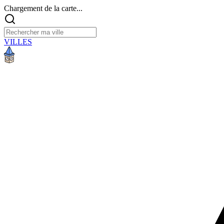
Chargement de la carte...
VILLES