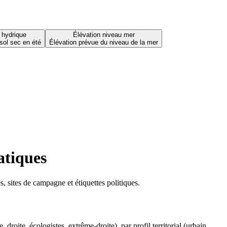
 hydrique
Élévation niveau mer
sol sec en été
Élévation prévue du niveau de la mer
atiques
 sites de campagne et étiquettes politiques.
oite, écologistes, extrême-droite), par profil territorial (urbain,