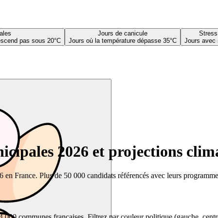
ales
Jours de canicule
Stress
descend pas sous 20°C
Jours où la température dépasse 35°C
Jours avec 
cipales 2026 et projections clim
26 en France. Plus de 50 000 candidats référencés avec leurs programmes,
00 communes françaises. Filtrez par couleur politique (gauche, centre, dr