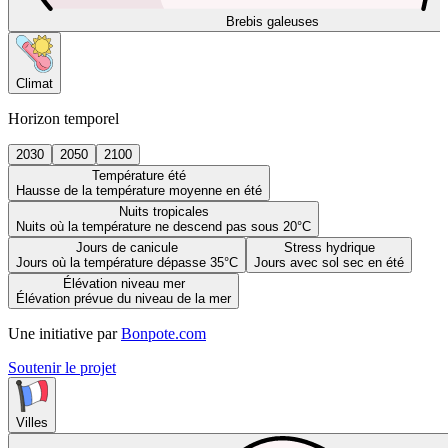
Brebis galeuses
Climat
Horizon temporel
2030
2050
2100
Température été
Hausse de la température moyenne en été
Nuits tropicales
Nuits où la température ne descend pas sous 20°C
Jours de canicule
Stress hydrique
Jours où la température dépasse 35°C
Jours avec sol sec en été
Élévation niveau mer
Élévation prévue du niveau de la mer
Une initiative par
Bonpote.com
Soutenir le projet
Villes