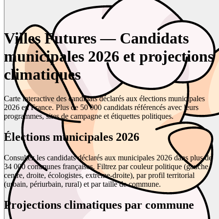
Villes Futures — Candidats
municipales 2026 et projections
climatiques
Carte interactive des candidats déclarés aux élections municipales
2026 en France. Plus de 50 000 candidats référencés avec leurs
programmes, sites de campagne et étiquettes politiques.
Élections municipales 2026
Consultez les candidats déclarés aux municipales 2026 dans plus de
34 000 communes françaises. Filtrez par couleur politique (gauche,
centre, droite, écologistes, extrême-droite), par profil territorial
(urbain, périurbain, rural) et par taille de commune.
Projections climatiques par commune