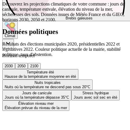
Découvrez les projections climatiques de votre commune : jours de
canicule, température estivale, élévation du niveau de la mer,
sécheresses des sols. Données issues de Météo France et du GIEC,
Brebis galeuses
horizons 2030, 2050 et 2100.
Données politiques
Climat
Résultats des élections municipales 2020, présidentielles 2022 et
législatives 2022. Couleur politique actuelle de la mairie, stabilité
politique, taux d'abstention.
Horizon temporel
2030
2050
2100
Température été
Hausse de la température moyenne en été
Nuits tropicales
Nuits où la température ne descend pas sous 20°C
Jours de canicule
Stress hydrique
Jours où la température dépasse 35°C
Jours avec sol sec en été
Élévation niveau mer
Élévation prévue du niveau de la mer