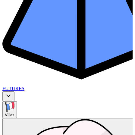
FUTURES
Villes