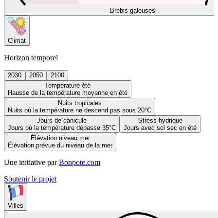
Brebis galeuses
Climat
Horizon temporel
2030
2050
2100
Température été
Hausse de la température moyenne en été
Nuits tropicales
Nuits où la température ne descend pas sous 20°C
Jours de canicule
Stress hydrique
Jours où la température dépasse 35°C
Jours avec sol sec en été
Élévation niveau mer
Élévation prévue du niveau de la mer
Une initiative par
Bonpote.com
Soutenir le projet
Villes