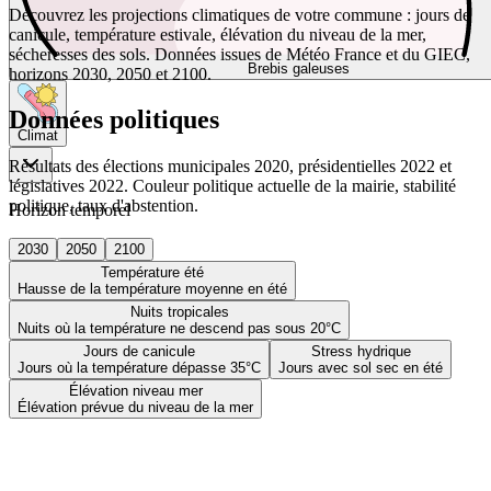
Découvrez les projections climatiques de votre commune : jours de
canicule, température estivale, élévation du niveau de la mer,
sécheresses des sols. Données issues de Météo France et du GIEC,
Brebis galeuses
horizons 2030, 2050 et 2100.
Données politiques
Climat
Résultats des élections municipales 2020, présidentielles 2022 et
législatives 2022. Couleur politique actuelle de la mairie, stabilité
politique, taux d'abstention.
Horizon temporel
2030
2050
2100
Température été
Hausse de la température moyenne en été
Nuits tropicales
Nuits où la température ne descend pas sous 20°C
Jours de canicule
Stress hydrique
Jours où la température dépasse 35°C
Jours avec sol sec en été
Élévation niveau mer
Élévation prévue du niveau de la mer