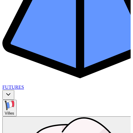
FUTURES
Villes