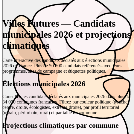
Villes Futures — Candidats
municipales 2026 et projections
climatiques
Carte interactive des candidats déclarés aux élections municipales
2026 en France. Plus de 50 000 candidats référencés avec leurs
programmes, sites de campagne et étiquettes politiques.
Élections municipales 2026
Consultez les candidats déclarés aux municipales 2026 dans plus de
34 000 communes françaises. Filtrez par couleur politique (gauche,
centre, droite, écologistes, extrême-droite), par profil territorial
(urbain, périurbain, rural) et par taille de commune.
Projections climatiques par commune