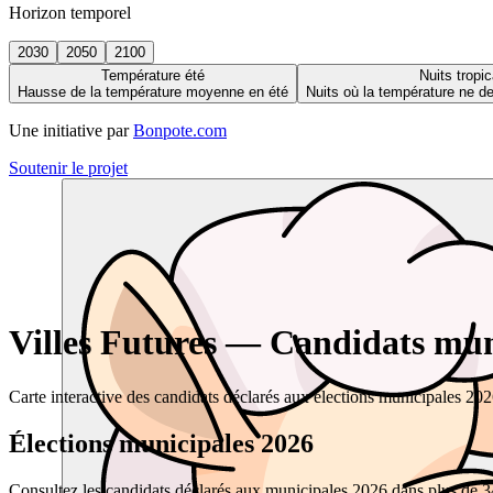
Horizon temporel
2030
2050
2100
Température été
Nuits tropic
Hausse de la température moyenne en été
Nuits où la température ne 
Une initiative par
Bonpote.com
Soutenir le projet
Villes Futures — Candidats muni
Carte interactive des candidats déclarés aux élections municipales 20
Élections municipales 2026
Consultez les candidats déclarés aux municipales 2026 dans plus de 34 0