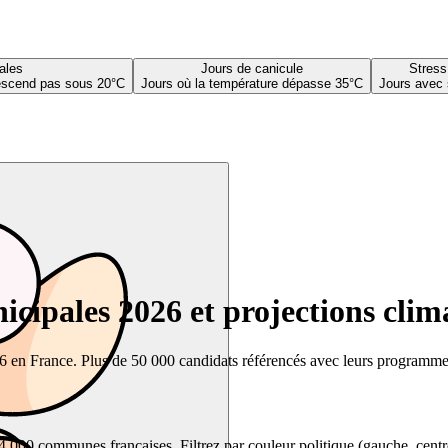
ales
Jours de canicule
Stress
descend pas sous 20°C
Jours où la température dépasse 35°C
Jours avec 
cipales 2026 et projections clim
26 en France. Plus de 50 000 candidats référencés avec leurs programmes,
00 communes françaises. Filtrez par couleur politique (gauche, centre, dr