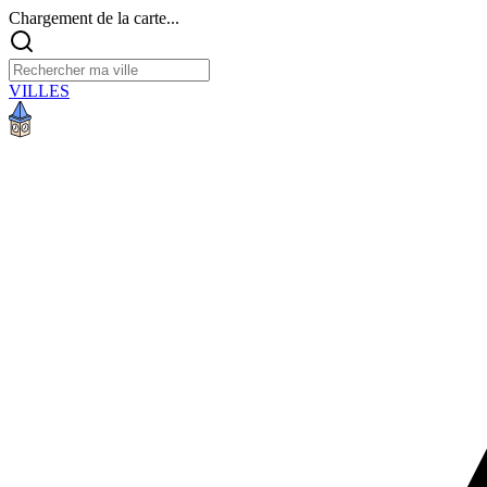
Chargement de la carte...
VILLES