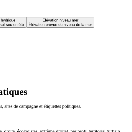
 hydrique
Élévation niveau mer
sol sec en été
Élévation prévue du niveau de la mer
atiques
 sites de campagne et étiquettes politiques.
oite, écologistes, extrême-droite), par profil territorial (urbain,