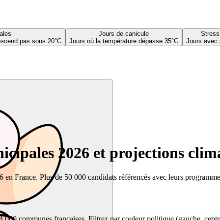
ales
Jours de canicule
Stress
descend pas sous 20°C
Jours où la température dépasse 35°C
Jours avec 
cipales 2026 et projections clim
26 en France. Plus de 50 000 candidats référencés avec leurs programmes,
00 communes françaises. Filtrez par couleur politique (gauche, centre, dr