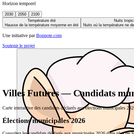
Horizon temporel
2030
2050
2100
Température été
Nuits tropic
Hausse de la température moyenne en été
Nuits où la température ne 
Une initiative par
Bonpote.com
Soutenir le projet
Villes Futures — Candidats muni
Carte interactive des candidats déclarés aux élections municipales 20
Élections municipales 2026
Consultez les candidats déclarés aux municipales 2026 dans plus de 34 0