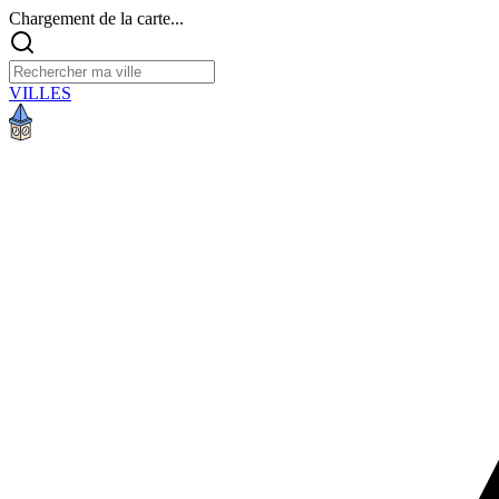
Chargement de la carte...
VILLES