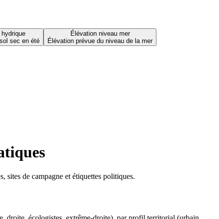
 hydrique
Élévation niveau mer
sol sec en été
Élévation prévue du niveau de la mer
atiques
 sites de campagne et étiquettes politiques.
oite, écologistes, extrême-droite), par profil territorial (urbain,