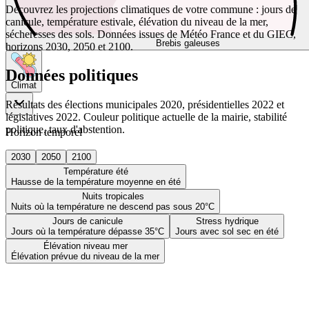
Découvrez les projections climatiques de votre commune : jours de
canicule, température estivale, élévation du niveau de la mer,
sécheresses des sols. Données issues de Météo France et du GIEC,
Brebis galeuses
horizons 2030, 2050 et 2100.
Données politiques
Climat
Résultats des élections municipales 2020, présidentielles 2022 et
législatives 2022. Couleur politique actuelle de la mairie, stabilité
politique, taux d'abstention.
Horizon temporel
2030
2050
2100
Température été
Hausse de la température moyenne en été
Nuits tropicales
Nuits où la température ne descend pas sous 20°C
Jours de canicule
Stress hydrique
Jours où la température dépasse 35°C
Jours avec sol sec en été
Élévation niveau mer
Élévation prévue du niveau de la mer