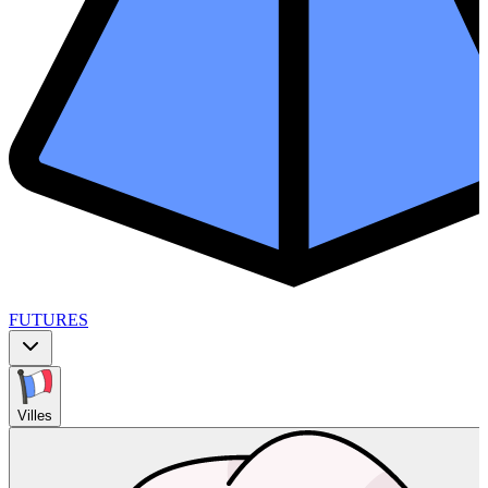
FUTURES
Villes