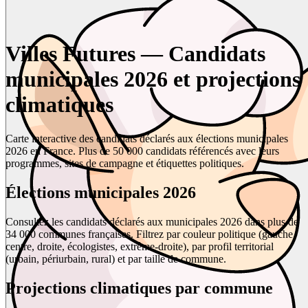
Villes Futures — Candidats
municipales 2026 et projections
climatiques
Carte interactive des candidats déclarés aux élections municipales
2026 en France. Plus de 50 000 candidats référencés avec leurs
programmes, sites de campagne et étiquettes politiques.
Élections municipales 2026
Consultez les candidats déclarés aux municipales 2026 dans plus de
34 000 communes françaises. Filtrez par couleur politique (gauche,
centre, droite, écologistes, extrême-droite), par profil territorial
(urbain, périurbain, rural) et par taille de commune.
Projections climatiques par commune