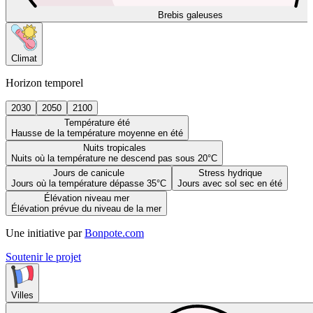
Brebis galeuses
Climat
Horizon temporel
2030
2050
2100
Température été
Hausse de la température moyenne en été
Nuits tropicales
Nuits où la température ne descend pas sous 20°C
Jours de canicule
Stress hydrique
Jours où la température dépasse 35°C
Jours avec sol sec en été
Élévation niveau mer
Élévation prévue du niveau de la mer
Une initiative par
Bonpote.com
Soutenir le projet
Villes