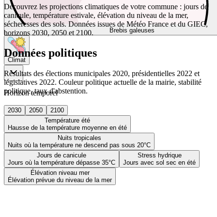
Découvrez les projections climatiques de votre commune : jours de
canicule, température estivale, élévation du niveau de la mer,
sécheresses des sols. Données issues de Météo France et du GIEC,
Brebis galeuses
horizons 2030, 2050 et 2100.
Données politiques
Climat
Résultats des élections municipales 2020, présidentielles 2022 et
législatives 2022. Couleur politique actuelle de la mairie, stabilité
politique, taux d'abstention.
Horizon temporel
2030
2050
2100
Température été
Hausse de la température moyenne en été
Nuits tropicales
Nuits où la température ne descend pas sous 20°C
Jours de canicule
Stress hydrique
Jours où la température dépasse 35°C
Jours avec sol sec en été
Élévation niveau mer
Élévation prévue du niveau de la mer