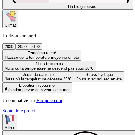
Brebis galeuses
Climat
Horizon temporel
2030
2050
2100
Température été
Hausse de la température moyenne en été
Nuits tropicales
Nuits où la température ne descend pas sous 20°C
Jours de canicule
Stress hydrique
Jours où la température dépasse 35°C
Jours avec sol sec en été
Élévation niveau mer
Élévation prévue du niveau de la mer
Une initiative par
Bonpote.com
Soutenir le projet
Villes