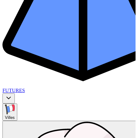
FUTURES
Villes