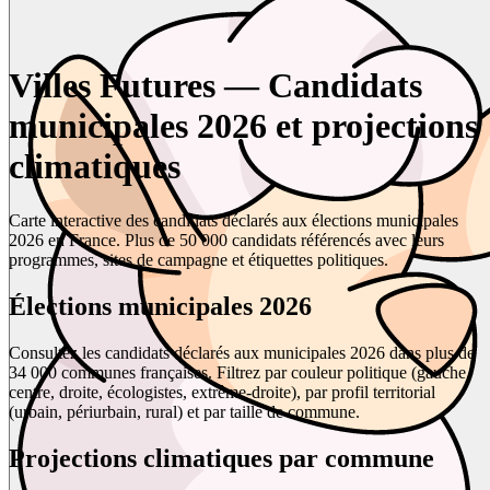
Villes Futures — Candidats
municipales 2026 et projections
climatiques
Carte interactive des candidats déclarés aux élections municipales
2026 en France. Plus de 50 000 candidats référencés avec leurs
programmes, sites de campagne et étiquettes politiques.
Élections municipales 2026
Consultez les candidats déclarés aux municipales 2026 dans plus de
34 000 communes françaises. Filtrez par couleur politique (gauche,
centre, droite, écologistes, extrême-droite), par profil territorial
(urbain, périurbain, rural) et par taille de commune.
Projections climatiques par commune