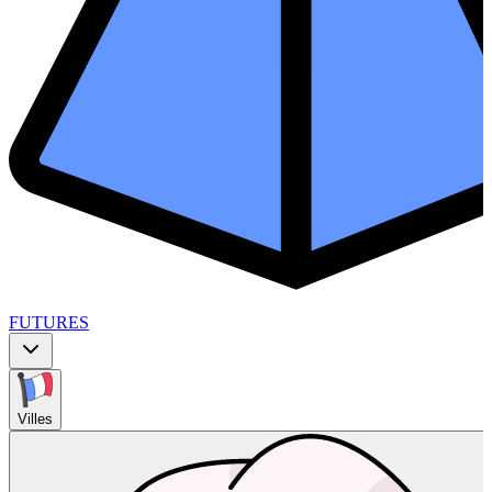
FUTURES
Villes