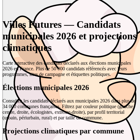
Villes Futures — Candidats
municipales 2026 et projections
climatiques
Carte interactive des candidats déclarés aux élections municipales
2026 en France. Plus de 50 000 candidats référencés avec leurs
programmes, sites de campagne et étiquettes politiques.
Élections municipales 2026
Consultez les candidats déclarés aux municipales 2026 dans plus de
34 000 communes françaises. Filtrez par couleur politique (gauche,
centre, droite, écologistes, extrême-droite), par profil territorial
(urbain, périurbain, rural) et par taille de commune.
Projections climatiques par commune