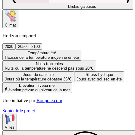
Brebis galeuses
Climat
Horizon temporel
2030
2050
2100
Température été
Hausse de la température moyenne en été
Nuits tropicales
Nuits où la température ne descend pas sous 20°C
Jours de canicule
Stress hydrique
Jours où la température dépasse 35°C
Jours avec sol sec en été
Élévation niveau mer
Élévation prévue du niveau de la mer
Une initiative par
Bonpote.com
Soutenir le projet
Villes