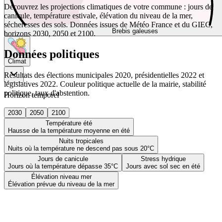
Découvrez les projections climatiques de votre commune : jours de
canicule, température estivale, élévation du niveau de la mer,
sécheresses des sols. Données issues de Météo France et du GIEC,
Brebis galeuses
horizons 2030, 2050 et 2100.
Données politiques
Climat
Résultats des élections municipales 2020, présidentielles 2022 et
législatives 2022. Couleur politique actuelle de la mairie, stabilité
politique, taux d'abstention.
Horizon temporel
2030
2050
2100
Température été
Hausse de la température moyenne en été
Nuits tropicales
Nuits où la température ne descend pas sous 20°C
Jours de canicule
Stress hydrique
Jours où la température dépasse 35°C
Jours avec sol sec en été
Élévation niveau mer
Élévation prévue du niveau de la mer