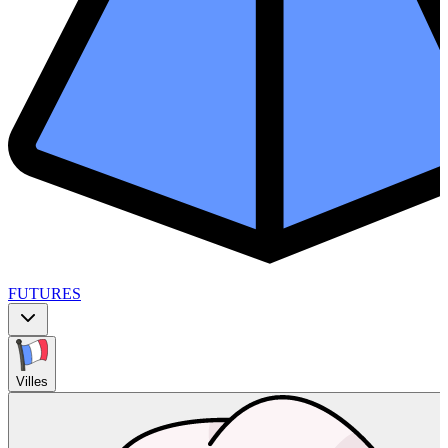
FUTURES
Villes