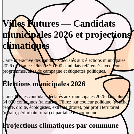
Villes Futures — Candidats
municipales 2026 et projections
climatiques
Carte interactive des candidats déclarés aux élections municipales
2026 en France. Plus de 50 000 candidats référencés avec leurs
programmes, sites de campagne et étiquettes politiques.
Élections municipales 2026
Consultez les candidats déclarés aux municipales 2026 dans plus de
34 000 communes françaises. Filtrez par couleur politique (gauche,
centre, droite, écologistes, extrême-droite), par profil territorial
(urbain, périurbain, rural) et par taille de commune.
Projections climatiques par commune