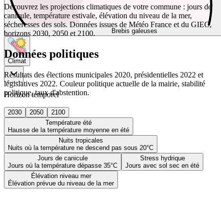
Découvrez les projections climatiques de votre commune : jours de
canicule, température estivale, élévation du niveau de la mer,
sécheresses des sols. Données issues de Météo France et du GIEC,
Brebis galeuses
horizons 2030, 2050 et 2100.
Données politiques
Climat
Résultats des élections municipales 2020, présidentielles 2022 et
législatives 2022. Couleur politique actuelle de la mairie, stabilité
politique, taux d'abstention.
Horizon temporel
2030
2050
2100
Température été
Hausse de la température moyenne en été
Nuits tropicales
Nuits où la température ne descend pas sous 20°C
Jours de canicule
Stress hydrique
Jours où la température dépasse 35°C
Jours avec sol sec en été
Élévation niveau mer
Élévation prévue du niveau de la mer