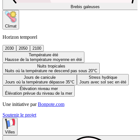
Brebis galeuses
Climat
Horizon temporel
2030
2050
2100
Température été
Hausse de la température moyenne en été
Nuits tropicales
Nuits où la température ne descend pas sous 20°C
Jours de canicule
Stress hydrique
Jours où la température dépasse 35°C
Jours avec sol sec en été
Élévation niveau mer
Élévation prévue du niveau de la mer
Une initiative par
Bonpote.com
Soutenir le projet
Villes