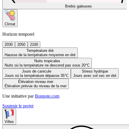
Brebis galeuses
Climat
Horizon temporel
2030
2050
2100
Température été
Hausse de la température moyenne en été
Nuits tropicales
Nuits où la température ne descend pas sous 20°C
Jours de canicule
Stress hydrique
Jours où la température dépasse 35°C
Jours avec sol sec en été
Élévation niveau mer
Élévation prévue du niveau de la mer
Une initiative par
Bonpote.com
Soutenir le projet
Villes