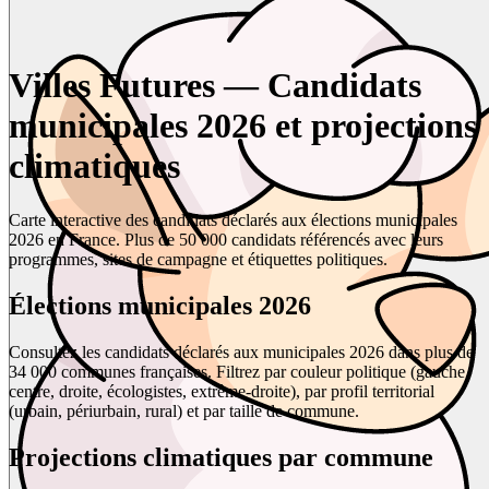
Villes Futures — Candidats
municipales 2026 et projections
climatiques
Carte interactive des candidats déclarés aux élections municipales
2026 en France. Plus de 50 000 candidats référencés avec leurs
programmes, sites de campagne et étiquettes politiques.
Élections municipales 2026
Consultez les candidats déclarés aux municipales 2026 dans plus de
34 000 communes françaises. Filtrez par couleur politique (gauche,
centre, droite, écologistes, extrême-droite), par profil territorial
(urbain, périurbain, rural) et par taille de commune.
Projections climatiques par commune