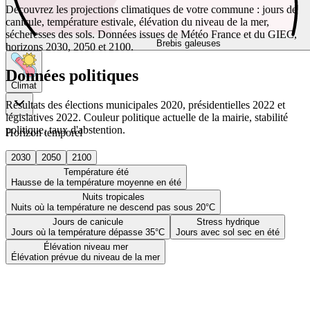
Découvrez les projections climatiques de votre commune : jours de
canicule, température estivale, élévation du niveau de la mer,
sécheresses des sols. Données issues de Météo France et du GIEC,
Brebis galeuses
horizons 2030, 2050 et 2100.
Données politiques
Climat
Résultats des élections municipales 2020, présidentielles 2022 et
législatives 2022. Couleur politique actuelle de la mairie, stabilité
politique, taux d'abstention.
Horizon temporel
2030
2050
2100
Température été
Hausse de la température moyenne en été
Nuits tropicales
Nuits où la température ne descend pas sous 20°C
Jours de canicule
Stress hydrique
Jours où la température dépasse 35°C
Jours avec sol sec en été
Élévation niveau mer
Élévation prévue du niveau de la mer