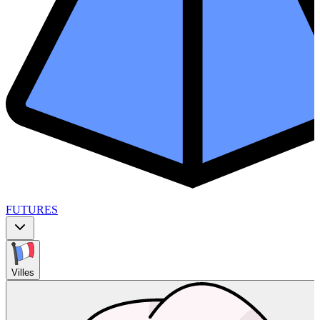
FUTURES
Villes