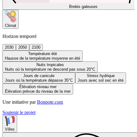
Brebis galeuses
Climat
Horizon temporel
2030
2050
2100
Température été
Hausse de la température moyenne en été
Nuits tropicales
Nuits où la température ne descend pas sous 20°C
Jours de canicule
Stress hydrique
Jours où la température dépasse 35°C
Jours avec sol sec en été
Élévation niveau mer
Élévation prévue du niveau de la mer
Une initiative par
Bonpote.com
Soutenir le projet
Villes