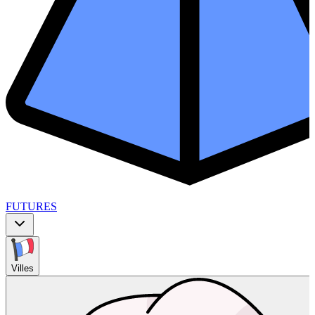
FUTURES
Villes