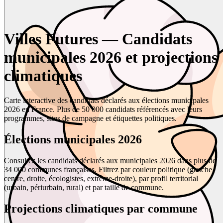
Villes Futures — Candidats
municipales 2026 et projections
climatiques
Carte interactive des candidats déclarés aux élections municipales
2026 en France. Plus de 50 000 candidats référencés avec leurs
programmes, sites de campagne et étiquettes politiques.
Élections municipales 2026
Consultez les candidats déclarés aux municipales 2026 dans plus de
34 000 communes françaises. Filtrez par couleur politique (gauche,
centre, droite, écologistes, extrême-droite), par profil territorial
(urbain, périurbain, rural) et par taille de commune.
Projections climatiques par commune