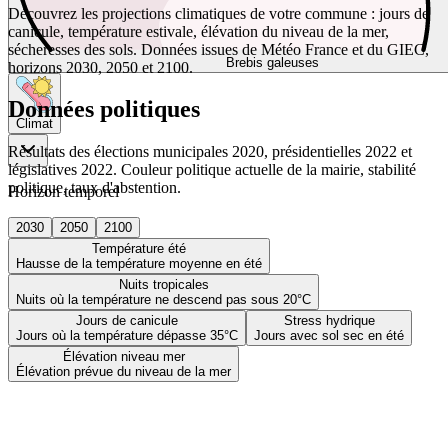
Découvrez les projections climatiques de votre commune : jours de
canicule, température estivale, élévation du niveau de la mer,
sécheresses des sols. Données issues de Météo France et du GIEC,
Brebis galeuses
horizons 2030, 2050 et 2100.
Données politiques
Climat
Résultats des élections municipales 2020, présidentielles 2022 et
législatives 2022. Couleur politique actuelle de la mairie, stabilité
politique, taux d'abstention.
Horizon temporel
2030
2050
2100
Température été
Hausse de la température moyenne en été
Nuits tropicales
Nuits où la température ne descend pas sous 20°C
Jours de canicule
Stress hydrique
Jours où la température dépasse 35°C
Jours avec sol sec en été
Élévation niveau mer
Élévation prévue du niveau de la mer