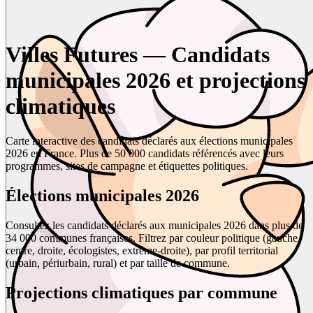
Villes Futures — Candidats
municipales 2026 et projections
climatiques
Carte interactive des candidats déclarés aux élections municipales
2026 en France. Plus de 50 000 candidats référencés avec leurs
programmes, sites de campagne et étiquettes politiques.
Élections municipales 2026
Consultez les candidats déclarés aux municipales 2026 dans plus de
34 000 communes françaises. Filtrez par couleur politique (gauche,
centre, droite, écologistes, extrême-droite), par profil territorial
(urbain, périurbain, rural) et par taille de commune.
Projections climatiques par commune