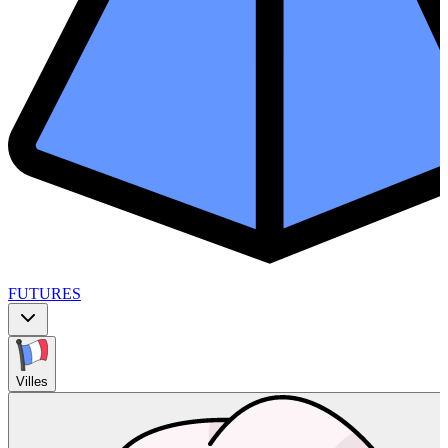
FUTURES
Villes