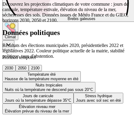
Découvrez les projections climatiques de votre commune : jours de
canicule, température estivale, élévation du niveau de la mer,
sécheresses des sols. Données issues de Météo France et du GIEC,
Brebis galeuses
horizons 2030, 2050 et 2100.
Données politiques
Climat
Résultats des élections municipales 2020, présidentielles 2022 et
législatives 2022. Couleur politique actuelle de la mairie, stabilité
politique, taux d'abstention.
Horizon temporel
2030
2050
2100
Température été
Hausse de la température moyenne en été
Nuits tropicales
Nuits où la température ne descend pas sous 20°C
Jours de canicule
Stress hydrique
Jours où la température dépasse 35°C
Jours avec sol sec en été
Élévation niveau mer
Élévation prévue du niveau de la mer