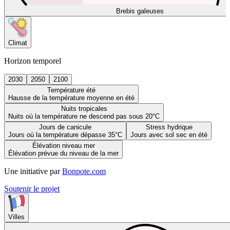
Brebis galeuses
Climat
Horizon temporel
2030
2050
2100
Température été
Hausse de la température moyenne en été
Nuits tropicales
Nuits où la température ne descend pas sous 20°C
Jours de canicule
Stress hydrique
Jours où la température dépasse 35°C
Jours avec sol sec en été
Élévation niveau mer
Élévation prévue du niveau de la mer
Une initiative par
Bonpote.com
Soutenir le projet
Villes