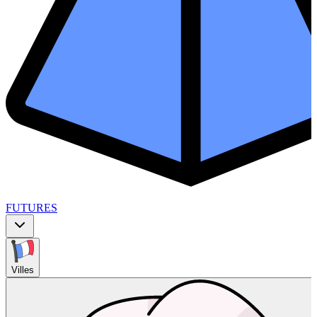
FUTURES
Villes