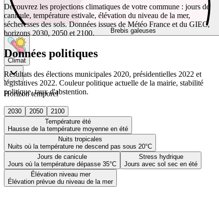
Découvrez les projections climatiques de votre commune : jours de
canicule, température estivale, élévation du niveau de la mer,
sécheresses des sols. Données issues de Météo France et du GIEC,
Brebis galeuses
horizons 2030, 2050 et 2100.
Données politiques
Climat
Résultats des élections municipales 2020, présidentielles 2022 et
législatives 2022. Couleur politique actuelle de la mairie, stabilité
politique, taux d'abstention.
Horizon temporel
2030
2050
2100
Température été
Hausse de la température moyenne en été
Nuits tropicales
Nuits où la température ne descend pas sous 20°C
Jours de canicule
Stress hydrique
Jours où la température dépasse 35°C
Jours avec sol sec en été
Élévation niveau mer
Élévation prévue du niveau de la mer