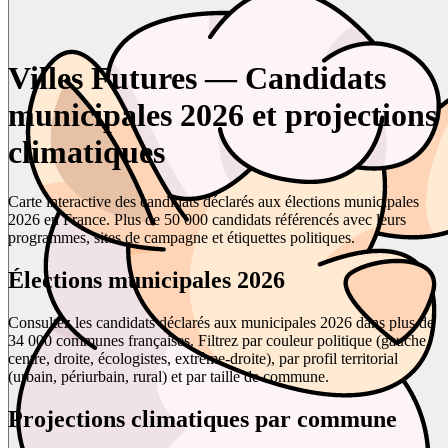
Villes Futures — Candidats
municipales 2026 et projections
climatiques
Carte interactive des candidats déclarés aux élections municipales
2026 en France. Plus de 50 000 candidats référencés avec leurs
programmes, sites de campagne et étiquettes politiques.
Élections municipales 2026
Consultez les candidats déclarés aux municipales 2026 dans plus de
34 000 communes françaises. Filtrez par couleur politique (gauche,
centre, droite, écologistes, extrême-droite), par profil territorial
(urbain, périurbain, rural) et par taille de commune.
Projections climatiques par commune