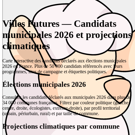
Villes Futures — Candidats
municipales 2026 et projections
climatiques
Carte interactive des candidats déclarés aux élections municipales
2026 en France. Plus de 50 000 candidats référencés avec leurs
programmes, sites de campagne et étiquettes politiques.
Élections municipales 2026
Consultez les candidats déclarés aux municipales 2026 dans plus de
34 000 communes françaises. Filtrez par couleur politique (gauche,
centre, droite, écologistes, extrême-droite), par profil territorial
(urbain, périurbain, rural) et par taille de commune.
Projections climatiques par commune