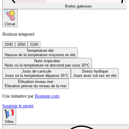
Brebis galeuses
Climat
Horizon temporel
2030
2050
2100
Température été
Hausse de la température moyenne en été
Nuits tropicales
Nuits où la température ne descend pas sous 20°C
Jours de canicule
Stress hydrique
Jours où la température dépasse 35°C
Jours avec sol sec en été
Élévation niveau mer
Élévation prévue du niveau de la mer
Une initiative par
Bonpote.com
Soutenir le projet
Villes