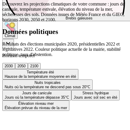
Découvrez les projections climatiques de votre commune : jours de
canicule, température estivale, élévation du niveau de la mer,
sécheresses des sols. Données issues de Météo France et du GIEC,
Brebis galeuses
horizons 2030, 2050 et 2100.
Données politiques
Climat
Résultats des élections municipales 2020, présidentielles 2022 et
législatives 2022. Couleur politique actuelle de la mairie, stabilité
politique, taux d'abstention.
Horizon temporel
2030
2050
2100
Température été
Hausse de la température moyenne en été
Nuits tropicales
Nuits où la température ne descend pas sous 20°C
Jours de canicule
Stress hydrique
Jours où la température dépasse 35°C
Jours avec sol sec en été
Élévation niveau mer
Élévation prévue du niveau de la mer