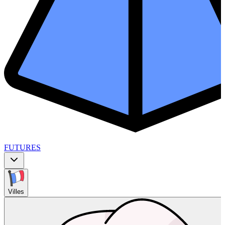
FUTURES
Villes