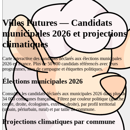
Villes Futures — Candidats
municipales 2026 et projections
climatiques
Carte interactive des candidats déclarés aux élections municipales
2026 en France. Plus de 50 000 candidats référencés avec leurs
programmes, sites de campagne et étiquettes politiques.
Élections municipales 2026
Consultez les candidats déclarés aux municipales 2026 dans plus de
34 000 communes françaises. Filtrez par couleur politique (gauche,
centre, droite, écologistes, extrême-droite), par profil territorial
(urbain, périurbain, rural) et par taille de commune.
Projections climatiques par commune