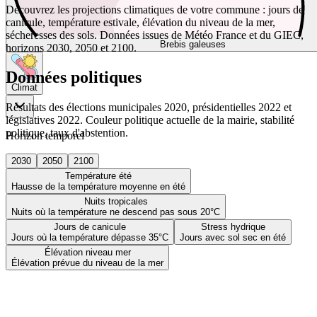
Découvrez les projections climatiques de votre commune : jours de
canicule, température estivale, élévation du niveau de la mer,
sécheresses des sols. Données issues de Météo France et du GIEC,
Brebis galeuses
horizons 2030, 2050 et 2100.
Données politiques
Climat
Résultats des élections municipales 2020, présidentielles 2022 et
législatives 2022. Couleur politique actuelle de la mairie, stabilité
politique, taux d'abstention.
Horizon temporel
2030
2050
2100
Température été
Hausse de la température moyenne en été
Nuits tropicales
Nuits où la température ne descend pas sous 20°C
Jours de canicule
Stress hydrique
Jours où la température dépasse 35°C
Jours avec sol sec en été
Élévation niveau mer
Élévation prévue du niveau de la mer