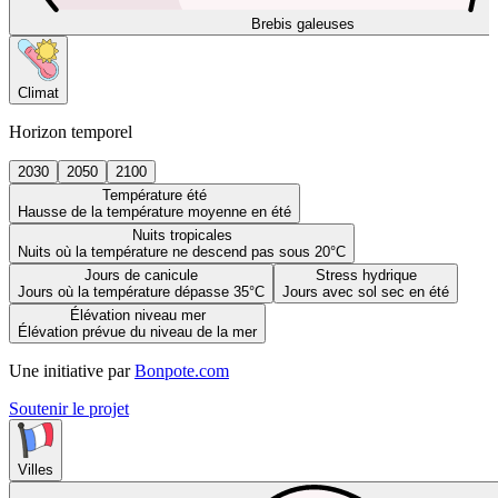
Brebis galeuses
Climat
Horizon temporel
2030
2050
2100
Température été
Hausse de la température moyenne en été
Nuits tropicales
Nuits où la température ne descend pas sous 20°C
Jours de canicule
Stress hydrique
Jours où la température dépasse 35°C
Jours avec sol sec en été
Élévation niveau mer
Élévation prévue du niveau de la mer
Une initiative par
Bonpote.com
Soutenir le projet
Villes