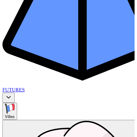
FUTURES
Villes