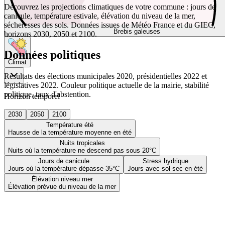
Découvrez les projections climatiques de votre commune : jours de
canicule, température estivale, élévation du niveau de la mer,
sécheresses des sols. Données issues de Météo France et du GIEC,
Brebis galeuses
horizons 2030, 2050 et 2100.
Données politiques
Climat
Résultats des élections municipales 2020, présidentielles 2022 et
législatives 2022. Couleur politique actuelle de la mairie, stabilité
politique, taux d'abstention.
Horizon temporel
2030
2050
2100
Température été
Hausse de la température moyenne en été
Nuits tropicales
Nuits où la température ne descend pas sous 20°C
Jours de canicule
Stress hydrique
Jours où la température dépasse 35°C
Jours avec sol sec en été
Élévation niveau mer
Élévation prévue du niveau de la mer