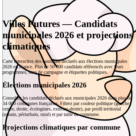
Villes Futures — Candidats
municipales 2026 et projections
climatiques
Carte interactive des candidats déclarés aux élections municipales
2026 en France. Plus de 50 000 candidats référencés avec leurs
programmes, sites de campagne et étiquettes politiques.
Élections municipales 2026
Consultez les candidats déclarés aux municipales 2026 dans plus de
34 000 communes françaises. Filtrez par couleur politique (gauche,
centre, droite, écologistes, extrême-droite), par profil territorial
(urbain, périurbain, rural) et par taille de commune.
Projections climatiques par commune