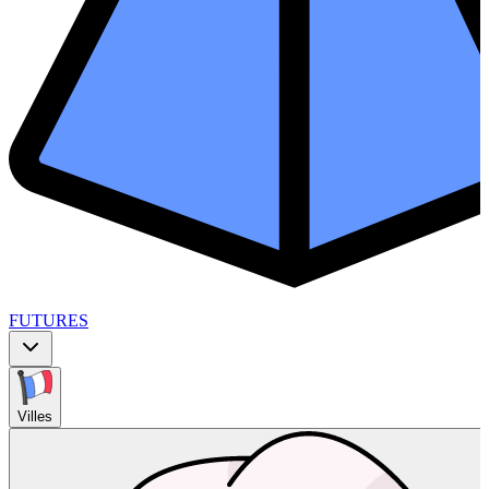
FUTURES
Villes