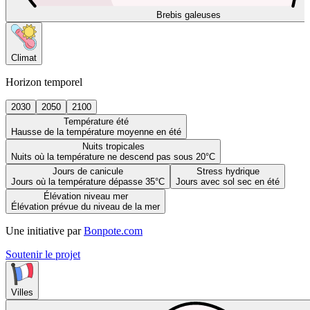
Brebis galeuses
Climat
Horizon temporel
2030
2050
2100
Température été
Hausse de la température moyenne en été
Nuits tropicales
Nuits où la température ne descend pas sous 20°C
Jours de canicule
Stress hydrique
Jours où la température dépasse 35°C
Jours avec sol sec en été
Élévation niveau mer
Élévation prévue du niveau de la mer
Une initiative par
Bonpote.com
Soutenir le projet
Villes