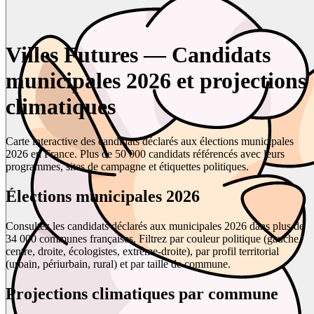
Villes Futures — Candidats
municipales 2026 et projections
climatiques
Carte interactive des candidats déclarés aux élections municipales
2026 en France. Plus de 50 000 candidats référencés avec leurs
programmes, sites de campagne et étiquettes politiques.
Élections municipales 2026
Consultez les candidats déclarés aux municipales 2026 dans plus de
34 000 communes françaises. Filtrez par couleur politique (gauche,
centre, droite, écologistes, extrême-droite), par profil territorial
(urbain, périurbain, rural) et par taille de commune.
Projections climatiques par commune