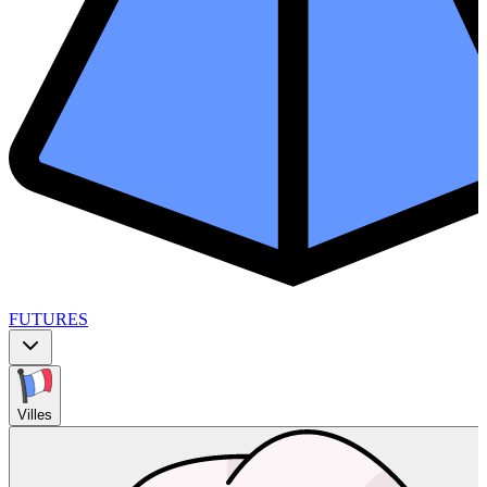
FUTURES
Villes