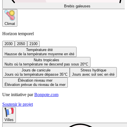
Brebis galeuses
Climat
Horizon temporel
2030
2050
2100
Température été
Hausse de la température moyenne en été
Nuits tropicales
Nuits où la température ne descend pas sous 20°C
Jours de canicule
Stress hydrique
Jours où la température dépasse 35°C
Jours avec sol sec en été
Élévation niveau mer
Élévation prévue du niveau de la mer
Une initiative par
Bonpote.com
Soutenir le projet
Villes