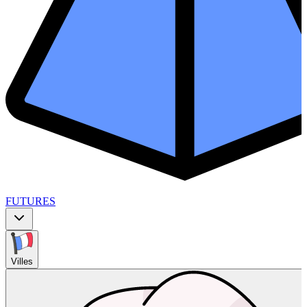
FUTURES
Villes