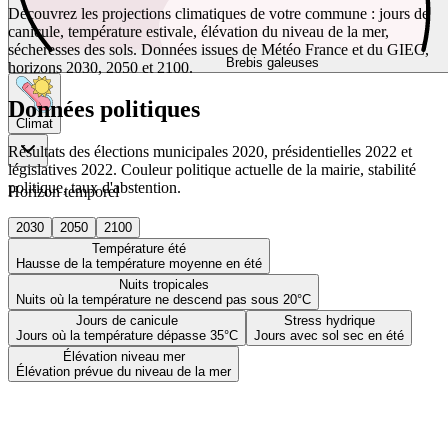
Découvrez les projections climatiques de votre commune : jours de
canicule, température estivale, élévation du niveau de la mer,
sécheresses des sols. Données issues de Météo France et du GIEC,
Brebis galeuses
horizons 2030, 2050 et 2100.
Données politiques
Climat
Résultats des élections municipales 2020, présidentielles 2022 et
législatives 2022. Couleur politique actuelle de la mairie, stabilité
politique, taux d'abstention.
Horizon temporel
2030
2050
2100
Température été
Hausse de la température moyenne en été
Nuits tropicales
Nuits où la température ne descend pas sous 20°C
Jours de canicule
Stress hydrique
Jours où la température dépasse 35°C
Jours avec sol sec en été
Élévation niveau mer
Élévation prévue du niveau de la mer