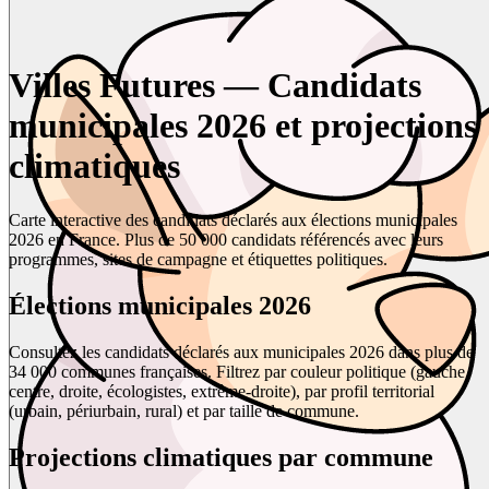
Villes Futures — Candidats
municipales 2026 et projections
climatiques
Carte interactive des candidats déclarés aux élections municipales
2026 en France. Plus de 50 000 candidats référencés avec leurs
programmes, sites de campagne et étiquettes politiques.
Élections municipales 2026
Consultez les candidats déclarés aux municipales 2026 dans plus de
34 000 communes françaises. Filtrez par couleur politique (gauche,
centre, droite, écologistes, extrême-droite), par profil territorial
(urbain, périurbain, rural) et par taille de commune.
Projections climatiques par commune