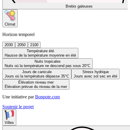
Brebis galeuses
Climat
Horizon temporel
2030
2050
2100
Température été
Hausse de la température moyenne en été
Nuits tropicales
Nuits où la température ne descend pas sous 20°C
Jours de canicule
Stress hydrique
Jours où la température dépasse 35°C
Jours avec sol sec en été
Élévation niveau mer
Élévation prévue du niveau de la mer
Une initiative par
Bonpote.com
Soutenir le projet
Villes