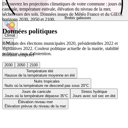
Découvrez les projections climatiques de votre commune : jours de
canicule, température estivale, élévation du niveau de la mer,
sécheresses des sols. Données issues de Météo France et du GIEC,
Brebis galeuses
horizons 2030, 2050 et 2100.
Données politiques
Climat
Résultats des élections municipales 2020, présidentielles 2022 et
législatives 2022. Couleur politique actuelle de la mairie, stabilité
politique, taux d'abstention.
Horizon temporel
2030
2050
2100
Température été
Hausse de la température moyenne en été
Nuits tropicales
Nuits où la température ne descend pas sous 20°C
Jours de canicule
Stress hydrique
Jours où la température dépasse 35°C
Jours avec sol sec en été
Élévation niveau mer
Élévation prévue du niveau de la mer