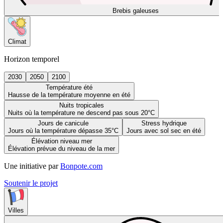
Brebis galeuses
Climat
Horizon temporel
2030
2050
2100
Température été
Hausse de la température moyenne en été
Nuits tropicales
Nuits où la température ne descend pas sous 20°C
Jours de canicule
Stress hydrique
Jours où la température dépasse 35°C
Jours avec sol sec en été
Élévation niveau mer
Élévation prévue du niveau de la mer
Une initiative par
Bonpote.com
Soutenir le projet
Villes