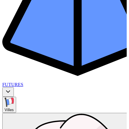
FUTURES
Villes