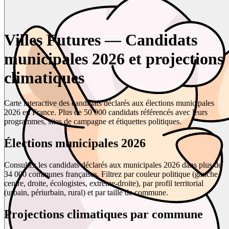
Villes Futures — Candidats
municipales 2026 et projections
climatiques
Carte interactive des candidats déclarés aux élections municipales
2026 en France. Plus de 50 000 candidats référencés avec leurs
programmes, sites de campagne et étiquettes politiques.
Élections municipales 2026
Consultez les candidats déclarés aux municipales 2026 dans plus de
34 000 communes françaises. Filtrez par couleur politique (gauche,
centre, droite, écologistes, extrême-droite), par profil territorial
(urbain, périurbain, rural) et par taille de commune.
Projections climatiques par commune