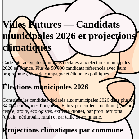
Villes Futures — Candidats
municipales 2026 et projections
climatiques
Carte interactive des candidats déclarés aux élections municipales
2026 en France. Plus de 50 000 candidats référencés avec leurs
programmes, sites de campagne et étiquettes politiques.
Élections municipales 2026
Consultez les candidats déclarés aux municipales 2026 dans plus de
34 000 communes françaises. Filtrez par couleur politique (gauche,
centre, droite, écologistes, extrême-droite), par profil territorial
(urbain, périurbain, rural) et par taille de commune.
Projections climatiques par commune