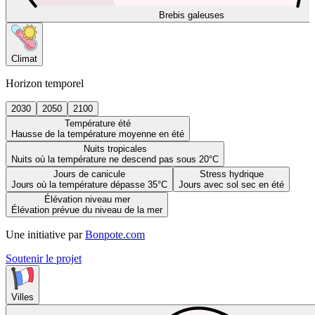
Brebis galeuses
Climat
Horizon temporel
2030
2050
2100
Température été
Hausse de la température moyenne en été
Nuits tropicales
Nuits où la température ne descend pas sous 20°C
Jours de canicule
Stress hydrique
Jours où la température dépasse 35°C
Jours avec sol sec en été
Élévation niveau mer
Élévation prévue du niveau de la mer
Une initiative par
Bonpote.com
Soutenir le projet
Villes