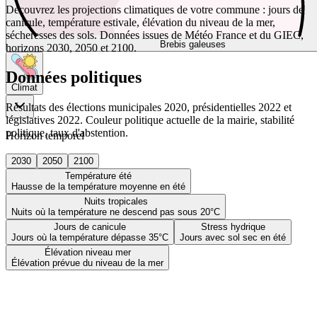
Découvrez les projections climatiques de votre commune : jours de
canicule, température estivale, élévation du niveau de la mer,
sécheresses des sols. Données issues de Météo France et du GIEC,
Brebis galeuses
horizons 2030, 2050 et 2100.
Données politiques
Climat
Résultats des élections municipales 2020, présidentielles 2022 et
législatives 2022. Couleur politique actuelle de la mairie, stabilité
politique, taux d'abstention.
Horizon temporel
2030
2050
2100
Température été
Hausse de la température moyenne en été
Nuits tropicales
Nuits où la température ne descend pas sous 20°C
Jours de canicule
Stress hydrique
Jours où la température dépasse 35°C
Jours avec sol sec en été
Élévation niveau mer
Élévation prévue du niveau de la mer