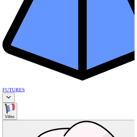
FUTURES
Villes