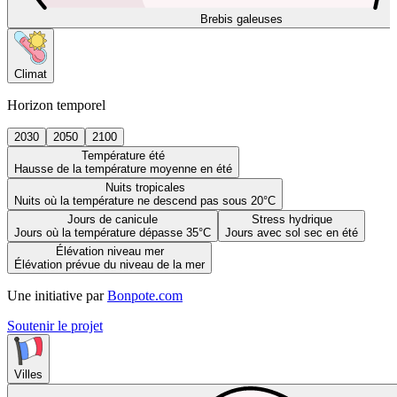
Brebis galeuses
Climat
Horizon temporel
2030
2050
2100
Température été
Hausse de la température moyenne en été
Nuits tropicales
Nuits où la température ne descend pas sous 20°C
Jours de canicule
Stress hydrique
Jours où la température dépasse 35°C
Jours avec sol sec en été
Élévation niveau mer
Élévation prévue du niveau de la mer
Une initiative par
Bonpote.com
Soutenir le projet
Villes