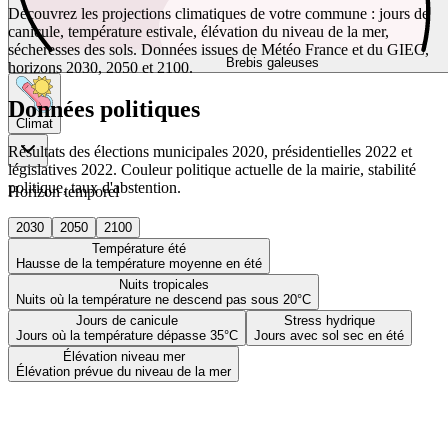
Découvrez les projections climatiques de votre commune : jours de
canicule, température estivale, élévation du niveau de la mer,
sécheresses des sols. Données issues de Météo France et du GIEC,
Brebis galeuses
horizons 2030, 2050 et 2100.
Données politiques
Climat
Résultats des élections municipales 2020, présidentielles 2022 et
législatives 2022. Couleur politique actuelle de la mairie, stabilité
politique, taux d'abstention.
Horizon temporel
2030
2050
2100
Température été
Hausse de la température moyenne en été
Nuits tropicales
Nuits où la température ne descend pas sous 20°C
Jours de canicule
Stress hydrique
Jours où la température dépasse 35°C
Jours avec sol sec en été
Élévation niveau mer
Élévation prévue du niveau de la mer