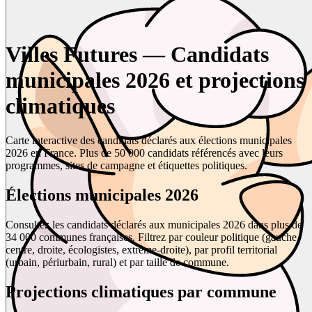
Villes Futures — Candidats
municipales 2026 et projections
climatiques
Carte interactive des candidats déclarés aux élections municipales
2026 en France. Plus de 50 000 candidats référencés avec leurs
programmes, sites de campagne et étiquettes politiques.
Élections municipales 2026
Consultez les candidats déclarés aux municipales 2026 dans plus de
34 000 communes françaises. Filtrez par couleur politique (gauche,
centre, droite, écologistes, extrême-droite), par profil territorial
(urbain, périurbain, rural) et par taille de commune.
Projections climatiques par commune