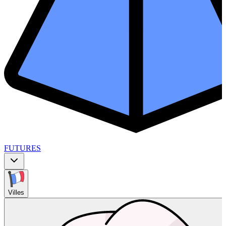
FUTURES
Villes