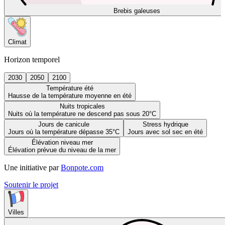
Brebis galeuses
Climat
Horizon temporel
2030
2050
2100
Température été
Hausse de la température moyenne en été
Nuits tropicales
Nuits où la température ne descend pas sous 20°C
Jours de canicule
Stress hydrique
Jours où la température dépasse 35°C
Jours avec sol sec en été
Élévation niveau mer
Élévation prévue du niveau de la mer
Une initiative par
Bonpote.com
Soutenir le projet
Villes