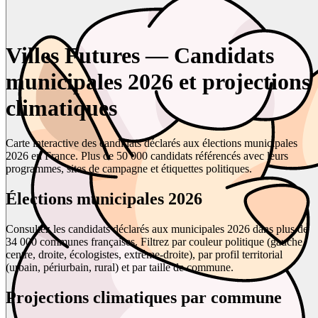
Villes Futures — Candidats
municipales 2026 et projections
climatiques
Carte interactive des candidats déclarés aux élections municipales
2026 en France. Plus de 50 000 candidats référencés avec leurs
programmes, sites de campagne et étiquettes politiques.
Élections municipales 2026
Consultez les candidats déclarés aux municipales 2026 dans plus de
34 000 communes françaises. Filtrez par couleur politique (gauche,
centre, droite, écologistes, extrême-droite), par profil territorial
(urbain, périurbain, rural) et par taille de commune.
Projections climatiques par commune