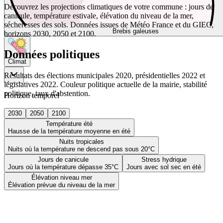
Découvrez les projections climatiques de votre commune : jours de
canicule, température estivale, élévation du niveau de la mer,
sécheresses des sols. Données issues de Météo France et du GIEC,
Brebis galeuses
horizons 2030, 2050 et 2100.
Données politiques
Climat
Résultats des élections municipales 2020, présidentielles 2022 et
législatives 2022. Couleur politique actuelle de la mairie, stabilité
politique, taux d'abstention.
Horizon temporel
2030
2050
2100
Température été
Hausse de la température moyenne en été
Nuits tropicales
Nuits où la température ne descend pas sous 20°C
Jours de canicule
Stress hydrique
Jours où la température dépasse 35°C
Jours avec sol sec en été
Élévation niveau mer
Élévation prévue du niveau de la mer