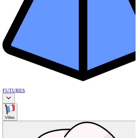
FUTURES
Villes