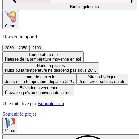
Brebis galeuses
Climat
Horizon temporel
2030
2050
2100
Température été
Hausse de la température moyenne en été
Nuits tropicales
Nuits où la température ne descend pas sous 20°C
Jours de canicule
Stress hydrique
Jours où la température dépasse 35°C
Jours avec sol sec en été
Élévation niveau mer
Élévation prévue du niveau de la mer
Une initiative par
Bonpote.com
Soutenir le projet
Villes