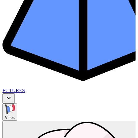
FUTURES
Villes