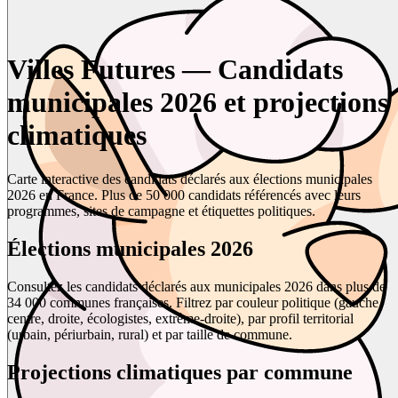
Villes Futures — Candidats
municipales 2026 et projections
climatiques
Carte interactive des candidats déclarés aux élections municipales
2026 en France. Plus de 50 000 candidats référencés avec leurs
programmes, sites de campagne et étiquettes politiques.
Élections municipales 2026
Consultez les candidats déclarés aux municipales 2026 dans plus de
34 000 communes françaises. Filtrez par couleur politique (gauche,
centre, droite, écologistes, extrême-droite), par profil territorial
(urbain, périurbain, rural) et par taille de commune.
Projections climatiques par commune