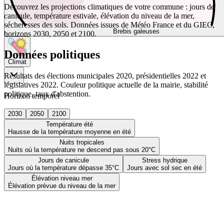
Découvrez les projections climatiques de votre commune : jours de
canicule, température estivale, élévation du niveau de la mer,
sécheresses des sols. Données issues de Météo France et du GIEC,
Brebis galeuses
horizons 2030, 2050 et 2100.
Données politiques
Climat
Résultats des élections municipales 2020, présidentielles 2022 et
législatives 2022. Couleur politique actuelle de la mairie, stabilité
politique, taux d'abstention.
Horizon temporel
2030
2050
2100
Température été
Hausse de la température moyenne en été
Nuits tropicales
Nuits où la température ne descend pas sous 20°C
Jours de canicule
Stress hydrique
Jours où la température dépasse 35°C
Jours avec sol sec en été
Élévation niveau mer
Élévation prévue du niveau de la mer