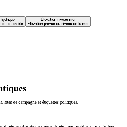
 hydrique
Élévation niveau mer
sol sec en été
Élévation prévue du niveau de la mer
atiques
 sites de campagne et étiquettes politiques.
oite, écologistes, extrême-droite), par profil territorial (urbain,