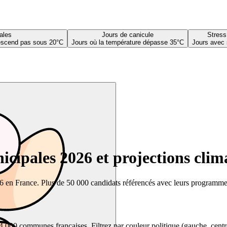
ales
Jours de canicule
Stress
descend pas sous 20°C
Jours où la température dépasse 35°C
Jours avec 
cipales 2026 et projections clim
26 en France. Plus de 50 000 candidats référencés avec leurs programmes,
00 communes françaises. Filtrez par couleur politique (gauche, centre, dr