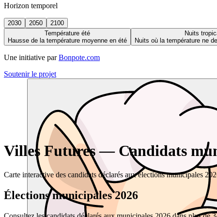
Horizon temporel
2030
2050
2100
Température été
Nuits tropic
Hausse de la température moyenne en été
Nuits où la température ne 
Une initiative par
Bonpote.com
Soutenir le projet
Villes Futures — Candidats muni
Carte interactive des candidats déclarés aux élections municipales 20
Élections municipales 2026
Consultez les candidats déclarés aux municipales 2026 dans plus de 34 0