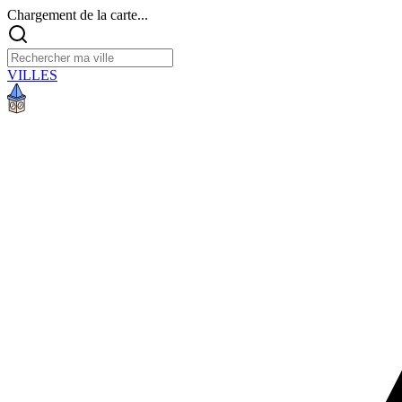
Chargement de la carte...
VILLES