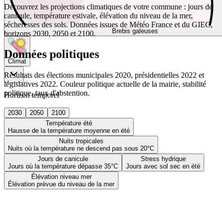
Découvrez les projections climatiques de votre commune : jours de
canicule, température estivale, élévation du niveau de la mer,
sécheresses des sols. Données issues de Météo France et du GIEC,
Brebis galeuses
horizons 2030, 2050 et 2100.
Données politiques
Climat
Résultats des élections municipales 2020, présidentielles 2022 et
législatives 2022. Couleur politique actuelle de la mairie, stabilité
politique, taux d'abstention.
Horizon temporel
2030
2050
2100
Température été
Hausse de la température moyenne en été
Nuits tropicales
Nuits où la température ne descend pas sous 20°C
Jours de canicule
Stress hydrique
Jours où la température dépasse 35°C
Jours avec sol sec en été
Élévation niveau mer
Élévation prévue du niveau de la mer