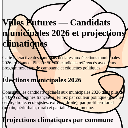
Villes Futures — Candidats
municipales 2026 et projections
climatiques
Carte interactive des candidats déclarés aux élections municipales
2026 en France. Plus de 50 000 candidats référencés avec leurs
programmes, sites de campagne et étiquettes politiques.
Élections municipales 2026
Consultez les candidats déclarés aux municipales 2026 dans plus de
34 000 communes françaises. Filtrez par couleur politique (gauche,
centre, droite, écologistes, extrême-droite), par profil territorial
(urbain, périurbain, rural) et par taille de commune.
Projections climatiques par commune