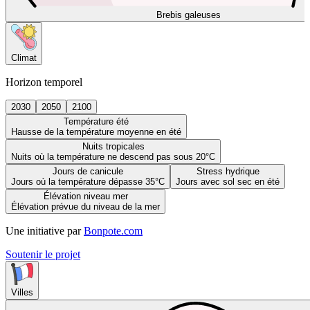
Brebis galeuses
Climat
Horizon temporel
2030
2050
2100
Température été
Hausse de la température moyenne en été
Nuits tropicales
Nuits où la température ne descend pas sous 20°C
Jours de canicule
Stress hydrique
Jours où la température dépasse 35°C
Jours avec sol sec en été
Élévation niveau mer
Élévation prévue du niveau de la mer
Une initiative par
Bonpote.com
Soutenir le projet
Villes