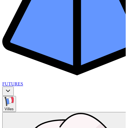
FUTURES
Villes