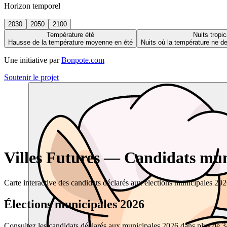
Horizon temporel
2030
2050
2100
Température été
Nuits tropic
Hausse de la température moyenne en été
Nuits où la température ne 
Une initiative par
Bonpote.com
Soutenir le projet
Villes Futures — Candidats muni
Carte interactive des candidats déclarés aux élections municipales 20
Élections municipales 2026
Consultez les candidats déclarés aux municipales 2026 dans plus de 34 0