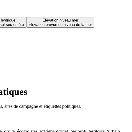
 hydrique
Élévation niveau mer
sol sec en été
Élévation prévue du niveau de la mer
atiques
 sites de campagne et étiquettes politiques.
oite, écologistes, extrême-droite), par profil territorial (urbain,