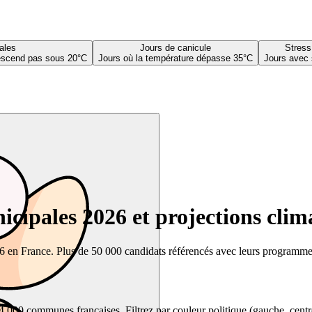
ales
Jours de canicule
Stress
descend pas sous 20°C
Jours où la température dépasse 35°C
Jours avec 
cipales 2026 et projections clim
26 en France. Plus de 50 000 candidats référencés avec leurs programmes,
00 communes françaises. Filtrez par couleur politique (gauche, centre, dr