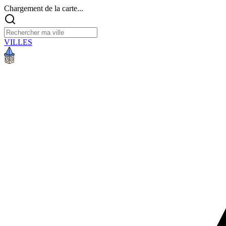
Chargement de la carte...
VILLES