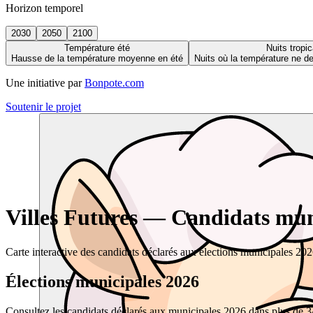
Horizon temporel
2030
2050
2100
Température été
Nuits tropic
Hausse de la température moyenne en été
Nuits où la température ne 
Une initiative par
Bonpote.com
Soutenir le projet
Villes Futures — Candidats muni
Carte interactive des candidats déclarés aux élections municipales 20
Élections municipales 2026
Consultez les candidats déclarés aux municipales 2026 dans plus de 34 0