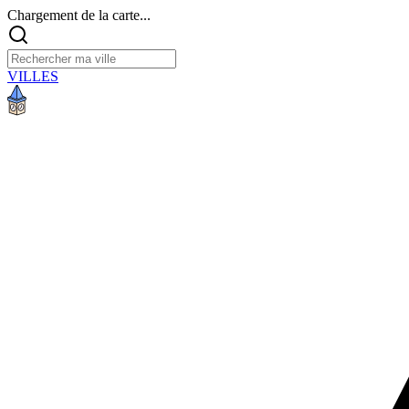
Chargement de la carte...
VILLES