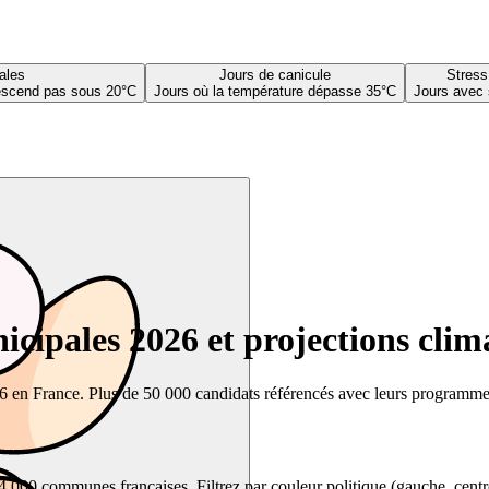
ales
Jours de canicule
Stress
descend pas sous 20°C
Jours où la température dépasse 35°C
Jours avec 
cipales 2026 et projections clim
26 en France. Plus de 50 000 candidats référencés avec leurs programmes,
00 communes françaises. Filtrez par couleur politique (gauche, centre, dr