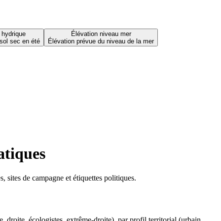
 hydrique
Élévation niveau mer
sol sec en été
Élévation prévue du niveau de la mer
atiques
 sites de campagne et étiquettes politiques.
oite, écologistes, extrême-droite), par profil territorial (urbain,