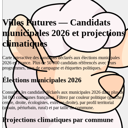
Villes Futures — Candidats
municipales 2026 et projections
climatiques
Carte interactive des candidats déclarés aux élections municipales
2026 en France. Plus de 50 000 candidats référencés avec leurs
programmes, sites de campagne et étiquettes politiques.
Élections municipales 2026
Consultez les candidats déclarés aux municipales 2026 dans plus de
34 000 communes françaises. Filtrez par couleur politique (gauche,
centre, droite, écologistes, extrême-droite), par profil territorial
(urbain, périurbain, rural) et par taille de commune.
Projections climatiques par commune