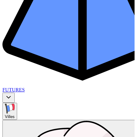
FUTURES
Villes