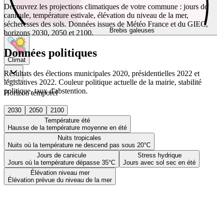
Découvrez les projections climatiques de votre commune : jours de
canicule, température estivale, élévation du niveau de la mer,
sécheresses des sols. Données issues de Météo France et du GIEC,
Brebis galeuses
horizons 2030, 2050 et 2100.
Données politiques
Climat
Résultats des élections municipales 2020, présidentielles 2022 et
législatives 2022. Couleur politique actuelle de la mairie, stabilité
politique, taux d'abstention.
Horizon temporel
2030
2050
2100
Température été
Hausse de la température moyenne en été
Nuits tropicales
Nuits où la température ne descend pas sous 20°C
Jours de canicule
Stress hydrique
Jours où la température dépasse 35°C
Jours avec sol sec en été
Élévation niveau mer
Élévation prévue du niveau de la mer