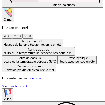
Brebis galeuses
Climat
Horizon temporel
2030
2050
2100
Température été
Hausse de la température moyenne en été
Nuits tropicales
Nuits où la température ne descend pas sous 20°C
Jours de canicule
Stress hydrique
Jours où la température dépasse 35°C
Jours avec sol sec en été
Élévation niveau mer
Élévation prévue du niveau de la mer
Une initiative par
Bonpote.com
Soutenir le projet
Villes