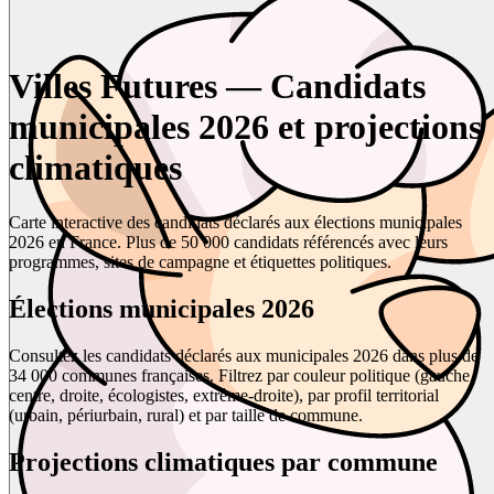
Villes Futures — Candidats
municipales 2026 et projections
climatiques
Carte interactive des candidats déclarés aux élections municipales
2026 en France. Plus de 50 000 candidats référencés avec leurs
programmes, sites de campagne et étiquettes politiques.
Élections municipales 2026
Consultez les candidats déclarés aux municipales 2026 dans plus de
34 000 communes françaises. Filtrez par couleur politique (gauche,
centre, droite, écologistes, extrême-droite), par profil territorial
(urbain, périurbain, rural) et par taille de commune.
Projections climatiques par commune