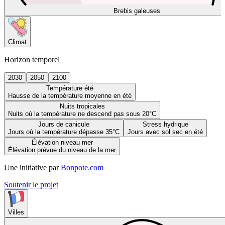
Brebis galeuses
Climat
Horizon temporel
2030
2050
2100
Température été
Hausse de la température moyenne en été
Nuits tropicales
Nuits où la température ne descend pas sous 20°C
Jours de canicule
Stress hydrique
Jours où la température dépasse 35°C
Jours avec sol sec en été
Élévation niveau mer
Élévation prévue du niveau de la mer
Une initiative par
Bonpote.com
Soutenir le projet
Villes