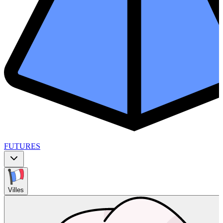
FUTURES
Villes