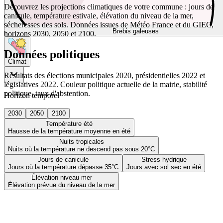
Découvrez les projections climatiques de votre commune : jours de
canicule, température estivale, élévation du niveau de la mer,
sécheresses des sols. Données issues de Météo France et du GIEC,
Brebis galeuses
horizons 2030, 2050 et 2100.
Données politiques
Climat
Résultats des élections municipales 2020, présidentielles 2022 et
législatives 2022. Couleur politique actuelle de la mairie, stabilité
politique, taux d'abstention.
Horizon temporel
2030
2050
2100
Température été
Hausse de la température moyenne en été
Nuits tropicales
Nuits où la température ne descend pas sous 20°C
Jours de canicule
Stress hydrique
Jours où la température dépasse 35°C
Jours avec sol sec en été
Élévation niveau mer
Élévation prévue du niveau de la mer