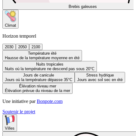
Brebis galeuses
Climat
Horizon temporel
2030
2050
2100
Température été
Hausse de la température moyenne en été
Nuits tropicales
Nuits où la température ne descend pas sous 20°C
Jours de canicule
Stress hydrique
Jours où la température dépasse 35°C
Jours avec sol sec en été
Élévation niveau mer
Élévation prévue du niveau de la mer
Une initiative par
Bonpote.com
Soutenir le projet
Villes