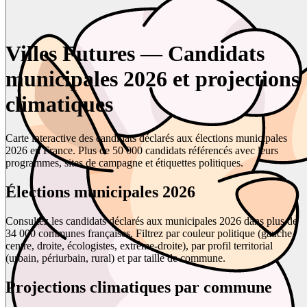
Villes Futures — Candidats
municipales 2026 et projections
climatiques
Carte interactive des candidats déclarés aux élections municipales
2026 en France. Plus de 50 000 candidats référencés avec leurs
programmes, sites de campagne et étiquettes politiques.
Élections municipales 2026
Consultez les candidats déclarés aux municipales 2026 dans plus de
34 000 communes françaises. Filtrez par couleur politique (gauche,
centre, droite, écologistes, extrême-droite), par profil territorial
(urbain, périurbain, rural) et par taille de commune.
Projections climatiques par commune