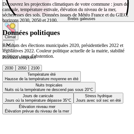
Découvrez les projections climatiques de votre commune : jours de
canicule, température estivale, élévation du niveau de la mer,
sécheresses des sols. Données issues de Météo France et du GIEC,
Brebis galeuses
horizons 2030, 2050 et 2100.
Données politiques
Climat
Résultats des élections municipales 2020, présidentielles 2022 et
législatives 2022. Couleur politique actuelle de la mairie, stabilité
politique, taux d'abstention.
Horizon temporel
2030
2050
2100
Température été
Hausse de la température moyenne en été
Nuits tropicales
Nuits où la température ne descend pas sous 20°C
Jours de canicule
Stress hydrique
Jours où la température dépasse 35°C
Jours avec sol sec en été
Élévation niveau mer
Élévation prévue du niveau de la mer