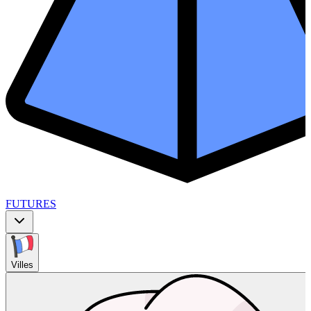
FUTURES
Villes