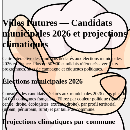
Villes Futures — Candidats
municipales 2026 et projections
climatiques
Carte interactive des candidats déclarés aux élections municipales
2026 en France. Plus de 50 000 candidats référencés avec leurs
programmes, sites de campagne et étiquettes politiques.
Élections municipales 2026
Consultez les candidats déclarés aux municipales 2026 dans plus de
34 000 communes françaises. Filtrez par couleur politique (gauche,
centre, droite, écologistes, extrême-droite), par profil territorial
(urbain, périurbain, rural) et par taille de commune.
Projections climatiques par commune