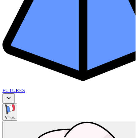
FUTURES
Villes