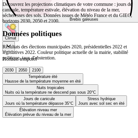
Découvrez les projections climatiques de votre commune : jours de
canicule, température estivale, élévation du niveau de la mer,
sécheresses des sols. Données issues de Météo France et du GIEC,
Brebis galeuses
horizons 2030, 2050 et 2100.
Données politiques
Climat
Résultats des élections municipales 2020, présidentielles 2022 et
législatives 2022. Couleur politique actuelle de la mairie, stabilité
politique, taux d'abstention.
Horizon temporel
2030
2050
2100
Température été
Hausse de la température moyenne en été
Nuits tropicales
Nuits où la température ne descend pas sous 20°C
Jours de canicule
Stress hydrique
Jours où la température dépasse 35°C
Jours avec sol sec en été
Élévation niveau mer
Élévation prévue du niveau de la mer