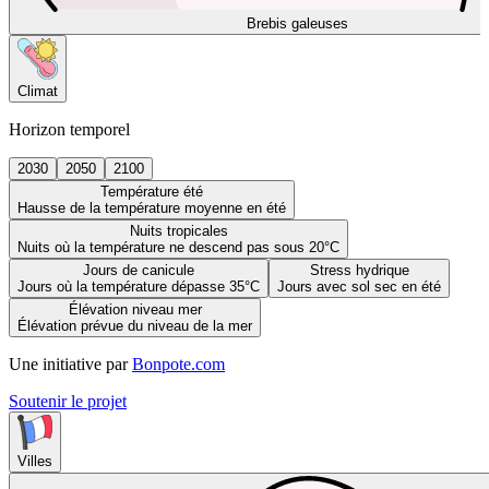
Brebis galeuses
Climat
Horizon temporel
2030
2050
2100
Température été
Hausse de la température moyenne en été
Nuits tropicales
Nuits où la température ne descend pas sous 20°C
Jours de canicule
Stress hydrique
Jours où la température dépasse 35°C
Jours avec sol sec en été
Élévation niveau mer
Élévation prévue du niveau de la mer
Une initiative par
Bonpote.com
Soutenir le projet
Villes