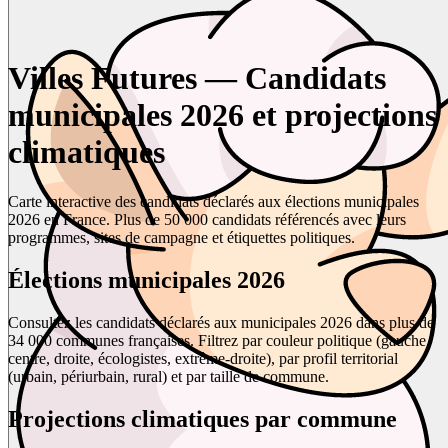
Villes Futures — Candidats
municipales 2026 et projections
climatiques
Carte interactive des candidats déclarés aux élections municipales
2026 en France. Plus de 50 000 candidats référencés avec leurs
programmes, sites de campagne et étiquettes politiques.
Élections municipales 2026
Consultez les candidats déclarés aux municipales 2026 dans plus de
34 000 communes françaises. Filtrez par couleur politique (gauche,
centre, droite, écologistes, extrême-droite), par profil territorial
(urbain, périurbain, rural) et par taille de commune.
Projections climatiques par commune