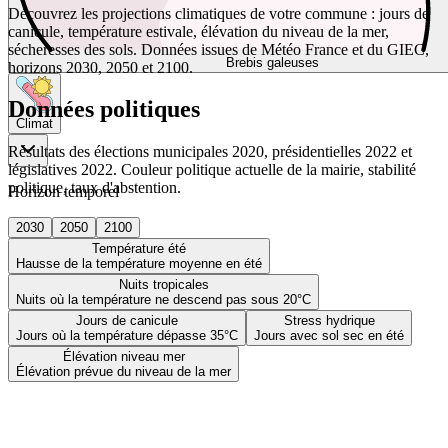
Découvrez les projections climatiques de votre commune : jours de
canicule, température estivale, élévation du niveau de la mer,
sécheresses des sols. Données issues de Météo France et du GIEC,
Brebis galeuses
horizons 2030, 2050 et 2100.
Données politiques
Climat
Résultats des élections municipales 2020, présidentielles 2022 et
législatives 2022. Couleur politique actuelle de la mairie, stabilité
politique, taux d'abstention.
Horizon temporel
2030
2050
2100
Température été
Hausse de la température moyenne en été
Nuits tropicales
Nuits où la température ne descend pas sous 20°C
Jours de canicule
Stress hydrique
Jours où la température dépasse 35°C
Jours avec sol sec en été
Élévation niveau mer
Élévation prévue du niveau de la mer