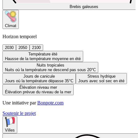
Brebis galeuses
Climat
Horizon temporel
2030
2050
2100
Température été
Hausse de la température moyenne en été
Nuits tropicales
Nuits où la température ne descend pas sous 20°C
Jours de canicule
Stress hydrique
Jours où la température dépasse 35°C
Jours avec sol sec en été
Élévation niveau mer
Élévation prévue du niveau de la mer
Une initiative par
Bonpote.com
Soutenir le projet
Villes