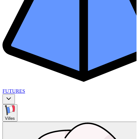
FUTURES
Villes