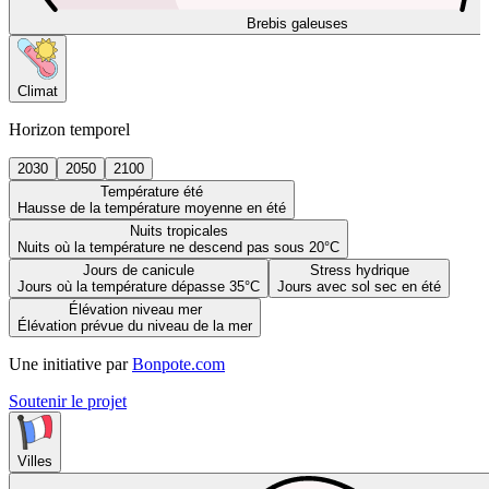
Brebis galeuses
Climat
Horizon temporel
2030
2050
2100
Température été
Hausse de la température moyenne en été
Nuits tropicales
Nuits où la température ne descend pas sous 20°C
Jours de canicule
Stress hydrique
Jours où la température dépasse 35°C
Jours avec sol sec en été
Élévation niveau mer
Élévation prévue du niveau de la mer
Une initiative par
Bonpote.com
Soutenir le projet
Villes