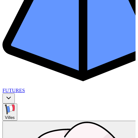
FUTURES
Villes