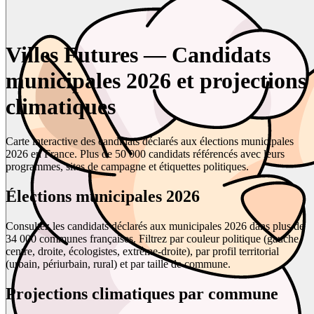
Villes Futures — Candidats
municipales 2026 et projections
climatiques
Carte interactive des candidats déclarés aux élections municipales
2026 en France. Plus de 50 000 candidats référencés avec leurs
programmes, sites de campagne et étiquettes politiques.
Élections municipales 2026
Consultez les candidats déclarés aux municipales 2026 dans plus de
34 000 communes françaises. Filtrez par couleur politique (gauche,
centre, droite, écologistes, extrême-droite), par profil territorial
(urbain, périurbain, rural) et par taille de commune.
Projections climatiques par commune