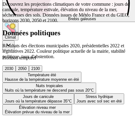
Découvrez les projections climatiques de votre commune : jours de
canicule, température estivale, élévation du niveau de la mer,
sécheresses des sols. Données issues de Météo France et du GIEC,
Brebis galeuses
horizons 2030, 2050 et 2100.
Données politiques
Climat
Résultats des élections municipales 2020, présidentielles 2022 et
législatives 2022. Couleur politique actuelle de la mairie, stabilité
politique, taux d'abstention.
Horizon temporel
2030
2050
2100
Température été
Hausse de la température moyenne en été
Nuits tropicales
Nuits où la température ne descend pas sous 20°C
Jours de canicule
Stress hydrique
Jours où la température dépasse 35°C
Jours avec sol sec en été
Élévation niveau mer
Élévation prévue du niveau de la mer