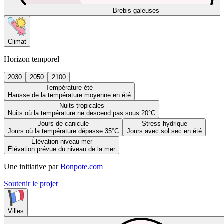
Brebis galeuses
Climat
Horizon temporel
2030
2050
2100
Température été
Hausse de la température moyenne en été
Nuits tropicales
Nuits où la température ne descend pas sous 20°C
Jours de canicule
Stress hydrique
Jours où la température dépasse 35°C
Jours avec sol sec en été
Élévation niveau mer
Élévation prévue du niveau de la mer
Une initiative par
Bonpote.com
Soutenir le projet
Villes