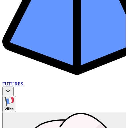
FUTURES
Villes