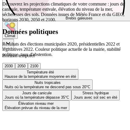
Découvrez les projections climatiques de votre commune : jours de
canicule, température estivale, élévation du niveau de la mer,
sécheresses des sols. Données issues de Météo France et du GIEC,
Brebis galeuses
horizons 2030, 2050 et 2100.
Données politiques
Climat
Résultats des élections municipales 2020, présidentielles 2022 et
législatives 2022. Couleur politique actuelle de la mairie, stabilité
politique, taux d'abstention.
Horizon temporel
2030
2050
2100
Température été
Hausse de la température moyenne en été
Nuits tropicales
Nuits où la température ne descend pas sous 20°C
Jours de canicule
Stress hydrique
Jours où la température dépasse 35°C
Jours avec sol sec en été
Élévation niveau mer
Élévation prévue du niveau de la mer