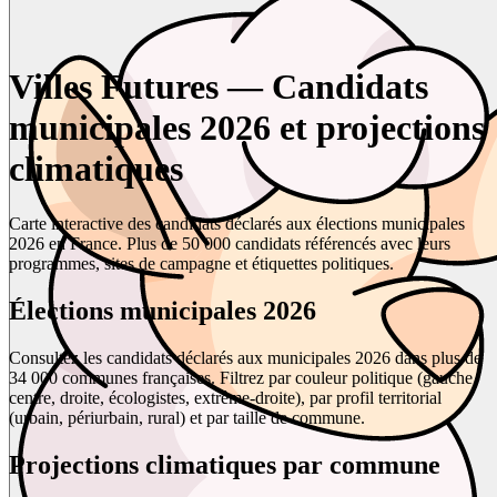
Villes Futures — Candidats
municipales 2026 et projections
climatiques
Carte interactive des candidats déclarés aux élections municipales
2026 en France. Plus de 50 000 candidats référencés avec leurs
programmes, sites de campagne et étiquettes politiques.
Élections municipales 2026
Consultez les candidats déclarés aux municipales 2026 dans plus de
34 000 communes françaises. Filtrez par couleur politique (gauche,
centre, droite, écologistes, extrême-droite), par profil territorial
(urbain, périurbain, rural) et par taille de commune.
Projections climatiques par commune