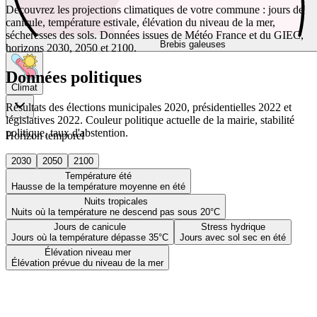
Découvrez les projections climatiques de votre commune : jours de
canicule, température estivale, élévation du niveau de la mer,
sécheresses des sols. Données issues de Météo France et du GIEC,
Brebis galeuses
horizons 2030, 2050 et 2100.
Données politiques
Climat
Résultats des élections municipales 2020, présidentielles 2022 et
législatives 2022. Couleur politique actuelle de la mairie, stabilité
politique, taux d'abstention.
Horizon temporel
2030
2050
2100
Température été
Hausse de la température moyenne en été
Nuits tropicales
Nuits où la température ne descend pas sous 20°C
Jours de canicule
Stress hydrique
Jours où la température dépasse 35°C
Jours avec sol sec en été
Élévation niveau mer
Élévation prévue du niveau de la mer