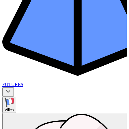
FUTURES
Villes