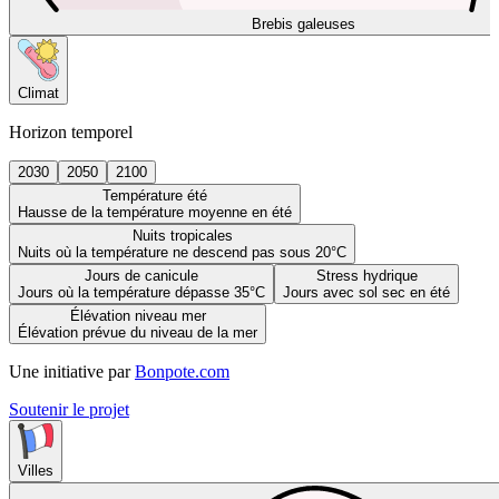
Brebis galeuses
Climat
Horizon temporel
2030
2050
2100
Température été
Hausse de la température moyenne en été
Nuits tropicales
Nuits où la température ne descend pas sous 20°C
Jours de canicule
Stress hydrique
Jours où la température dépasse 35°C
Jours avec sol sec en été
Élévation niveau mer
Élévation prévue du niveau de la mer
Une initiative par
Bonpote.com
Soutenir le projet
Villes