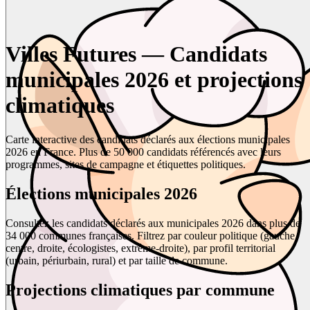
Villes Futures — Candidats
municipales 2026 et projections
climatiques
Carte interactive des candidats déclarés aux élections municipales
2026 en France. Plus de 50 000 candidats référencés avec leurs
programmes, sites de campagne et étiquettes politiques.
Élections municipales 2026
Consultez les candidats déclarés aux municipales 2026 dans plus de
34 000 communes françaises. Filtrez par couleur politique (gauche,
centre, droite, écologistes, extrême-droite), par profil territorial
(urbain, périurbain, rural) et par taille de commune.
Projections climatiques par commune