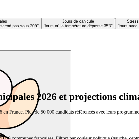
ales
Jours de canicule
Stress
descend pas sous 20°C
Jours où la température dépasse 35°C
Jours avec 
cipales 2026 et projections clim
26 en France. Plus de 50 000 candidats référencés avec leurs programmes,
00 communes françaises. Filtrez par couleur politique (gauche, centre, dr