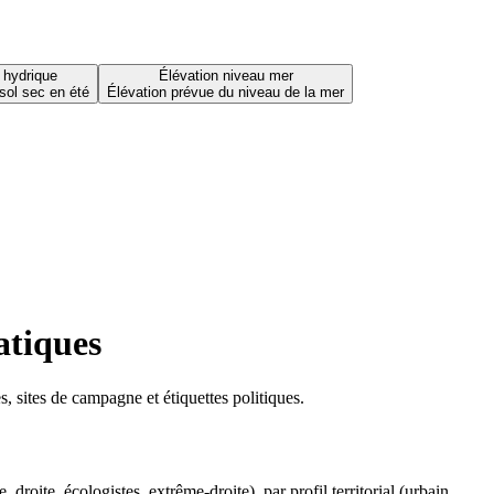
 hydrique
Élévation niveau mer
sol sec en été
Élévation prévue du niveau de la mer
atiques
 sites de campagne et étiquettes politiques.
oite, écologistes, extrême-droite), par profil territorial (urbain,