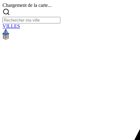
Chargement de la carte...
VILLES