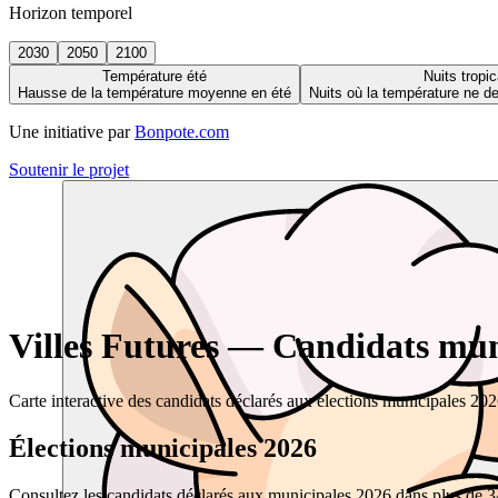
Horizon temporel
2030
2050
2100
Température été
Nuits tropic
Hausse de la température moyenne en été
Nuits où la température ne 
Une initiative par
Bonpote.com
Soutenir le projet
Villes Futures — Candidats muni
Carte interactive des candidats déclarés aux élections municipales 20
Élections municipales 2026
Consultez les candidats déclarés aux municipales 2026 dans plus de 34 0