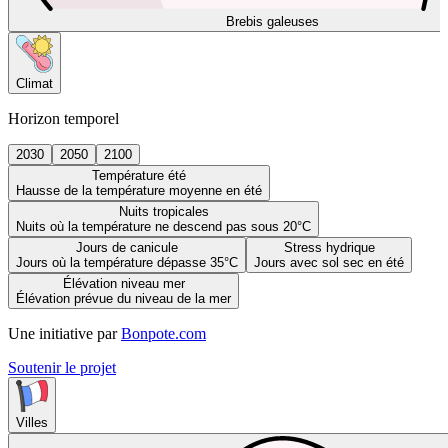
Brebis galeuses
Climat
Horizon temporel
2030
2050
2100
Température été
Hausse de la température moyenne en été
Nuits tropicales
Nuits où la température ne descend pas sous 20°C
Jours de canicule
Stress hydrique
Jours où la température dépasse 35°C
Jours avec sol sec en été
Élévation niveau mer
Élévation prévue du niveau de la mer
Une initiative par
Bonpote.com
Soutenir le projet
Villes