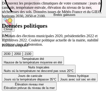
Découvrez les projections climatiques de votre commune : jours de
canicule, température estivale, élévation du niveau de la mer,
sécheresses des sols. Données issues de Météo France et du GIEC,
Brebis galeuses
horizons 2030, 2050 et 2100.
Données politiques
Climat
Résultats des élections municipales 2020, présidentielles 2022 et
législatives 2022. Couleur politique actuelle de la mairie, stabilité
politique, taux d'abstention.
Horizon temporel
2030
2050
2100
Température été
Hausse de la température moyenne en été
Nuits tropicales
Nuits où la température ne descend pas sous 20°C
Jours de canicule
Stress hydrique
Jours où la température dépasse 35°C
Jours avec sol sec en été
Élévation niveau mer
Élévation prévue du niveau de la mer