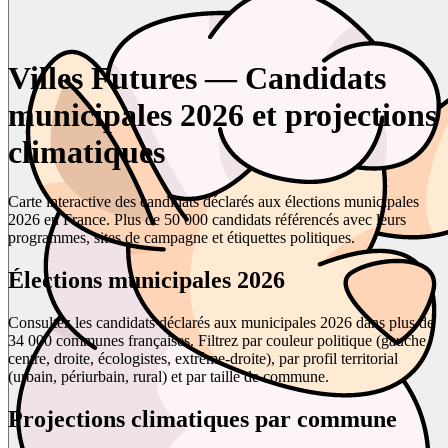
Villes Futures — Candidats
municipales 2026 et projections
climatiques
Carte interactive des candidats déclarés aux élections municipales
2026 en France. Plus de 50 000 candidats référencés avec leurs
programmes, sites de campagne et étiquettes politiques.
Élections municipales 2026
Consultez les candidats déclarés aux municipales 2026 dans plus de
34 000 communes françaises. Filtrez par couleur politique (gauche,
centre, droite, écologistes, extrême-droite), par profil territorial
(urbain, périurbain, rural) et par taille de commune.
Projections climatiques par commune