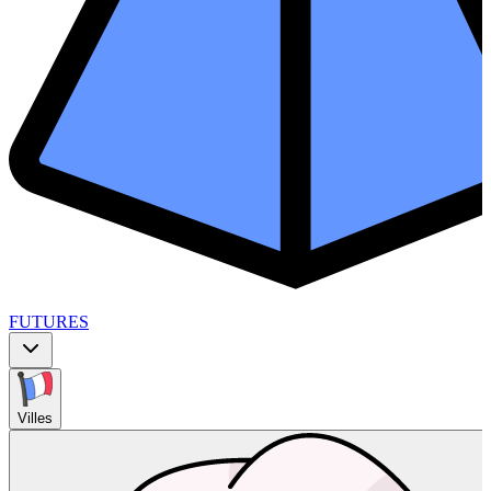
FUTURES
Villes