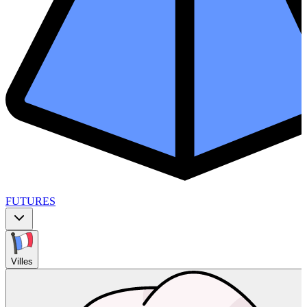
FUTURES
Villes