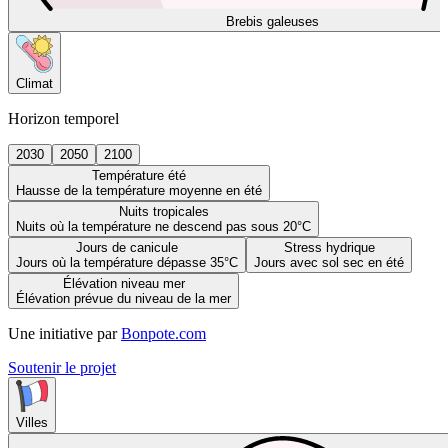
Brebis galeuses
Climat
Horizon temporel
2030
2050
2100
Température été
Hausse de la température moyenne en été
Nuits tropicales
Nuits où la température ne descend pas sous 20°C
Jours de canicule
Stress hydrique
Jours où la température dépasse 35°C
Jours avec sol sec en été
Élévation niveau mer
Élévation prévue du niveau de la mer
Une initiative par
Bonpote.com
Soutenir le projet
Villes