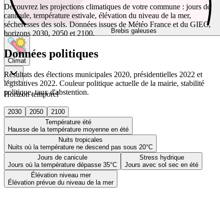
Découvrez les projections climatiques de votre commune : jours de
canicule, température estivale, élévation du niveau de la mer,
sécheresses des sols. Données issues de Météo France et du GIEC,
Brebis galeuses
horizons 2030, 2050 et 2100.
Données politiques
Climat
Résultats des élections municipales 2020, présidentielles 2022 et
législatives 2022. Couleur politique actuelle de la mairie, stabilité
politique, taux d'abstention.
Horizon temporel
2030
2050
2100
Température été
Hausse de la température moyenne en été
Nuits tropicales
Nuits où la température ne descend pas sous 20°C
Jours de canicule
Stress hydrique
Jours où la température dépasse 35°C
Jours avec sol sec en été
Élévation niveau mer
Élévation prévue du niveau de la mer