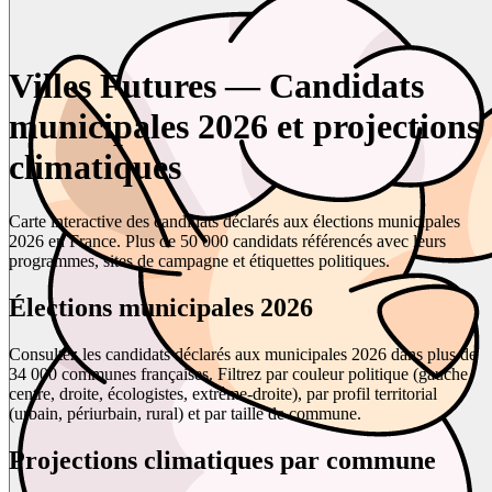
Villes Futures — Candidats
municipales 2026 et projections
climatiques
Carte interactive des candidats déclarés aux élections municipales
2026 en France. Plus de 50 000 candidats référencés avec leurs
programmes, sites de campagne et étiquettes politiques.
Élections municipales 2026
Consultez les candidats déclarés aux municipales 2026 dans plus de
34 000 communes françaises. Filtrez par couleur politique (gauche,
centre, droite, écologistes, extrême-droite), par profil territorial
(urbain, périurbain, rural) et par taille de commune.
Projections climatiques par commune