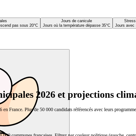
ales
Jours de canicule
Stress
descend pas sous 20°C
Jours où la température dépasse 35°C
Jours avec 
cipales 2026 et projections clim
26 en France. Plus de 50 000 candidats référencés avec leurs programmes,
00 communes françaises. Filtrez par couleur politique (gauche, centre, dr