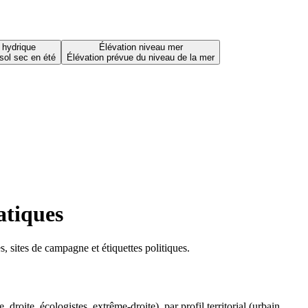
 hydrique
Élévation niveau mer
sol sec en été
Élévation prévue du niveau de la mer
atiques
 sites de campagne et étiquettes politiques.
oite, écologistes, extrême-droite), par profil territorial (urbain,