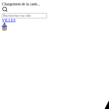
Chargement de la carte...
VILLES