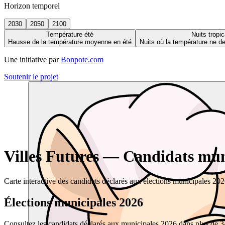
Horizon temporel
2030
2050
2100
Température été
Nuits tropic
Hausse de la température moyenne en été
Nuits où la température ne 
Une initiative par
Bonpote.com
Soutenir le projet
Villes Futures — Candidats muni
Carte interactive des candidats déclarés aux élections municipales 20
Élections municipales 2026
Consultez les candidats déclarés aux municipales 2026 dans plus de 34 0