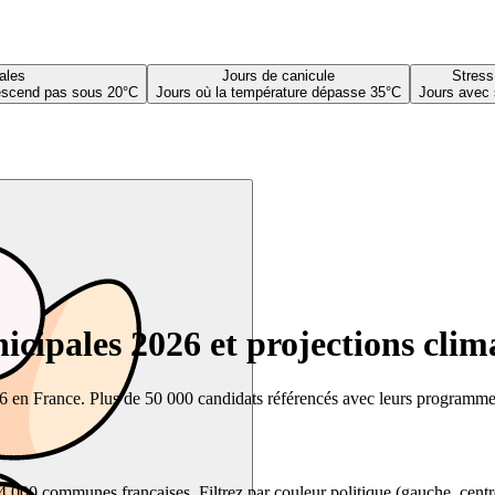
ales
Jours de canicule
Stress
descend pas sous 20°C
Jours où la température dépasse 35°C
Jours avec 
cipales 2026 et projections clim
26 en France. Plus de 50 000 candidats référencés avec leurs programmes,
00 communes françaises. Filtrez par couleur politique (gauche, centre, dr