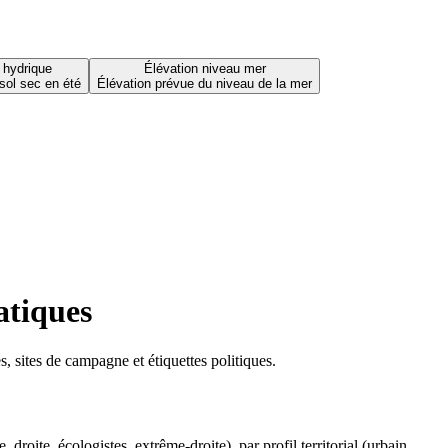
 hydrique
Élévation niveau mer
sol sec en été
Élévation prévue du niveau de la mer
atiques
 sites de campagne et étiquettes politiques.
oite, écologistes, extrême-droite), par profil territorial (urbain,