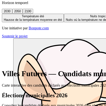
Horizon temporel
2030
2050
2100
Température été
Nuits tropic
Hausse de la température moyenne en été
Nuits où la température ne 
Une initiative par
Bonpote.com
Soutenir le projet
Villes Futures — Candidats muni
Carte interactive des candidats déclarés aux élections municipales 20
Élections municipales 2026
Consultez les candidats déclarés aux municipales 2026 dans plus de 34 0