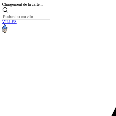
Chargement de la carte...
VILLES