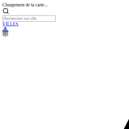
Chargement de la carte...
VILLES