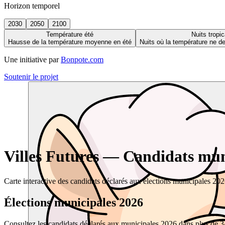
Horizon temporel
2030
2050
2100
Température été
Nuits tropic
Hausse de la température moyenne en été
Nuits où la température ne 
Une initiative par
Bonpote.com
Soutenir le projet
Villes Futures — Candidats muni
Carte interactive des candidats déclarés aux élections municipales 20
Élections municipales 2026
Consultez les candidats déclarés aux municipales 2026 dans plus de 34 0