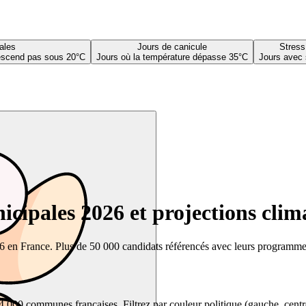
ales
Jours de canicule
Stress
descend pas sous 20°C
Jours où la température dépasse 35°C
Jours avec 
cipales 2026 et projections clim
26 en France. Plus de 50 000 candidats référencés avec leurs programmes,
00 communes françaises. Filtrez par couleur politique (gauche, centre, dr