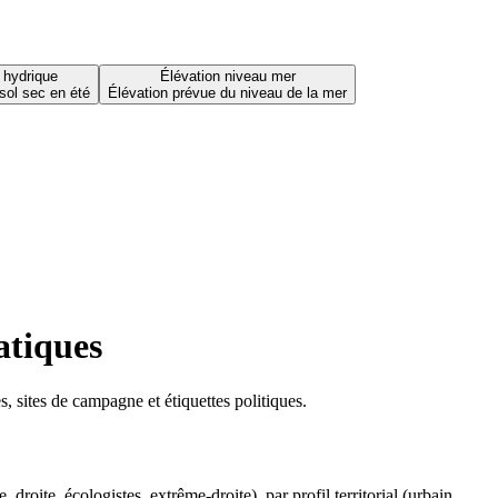
 hydrique
Élévation niveau mer
sol sec en été
Élévation prévue du niveau de la mer
atiques
 sites de campagne et étiquettes politiques.
oite, écologistes, extrême-droite), par profil territorial (urbain,