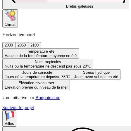
Brebis galeuses
Climat
Horizon temporel
2030
2050
2100
Température été
Hausse de la température moyenne en été
Nuits tropicales
Nuits où la température ne descend pas sous 20°C
Jours de canicule
Stress hydrique
Jours où la température dépasse 35°C
Jours avec sol sec en été
Élévation niveau mer
Élévation prévue du niveau de la mer
Une initiative par
Bonpote.com
Soutenir le projet
Villes