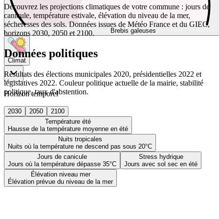
Découvrez les projections climatiques de votre commune : jours de
canicule, température estivale, élévation du niveau de la mer,
sécheresses des sols. Données issues de Météo France et du GIEC,
Brebis galeuses
horizons 2030, 2050 et 2100.
Données politiques
Climat
Résultats des élections municipales 2020, présidentielles 2022 et
législatives 2022. Couleur politique actuelle de la mairie, stabilité
politique, taux d'abstention.
Horizon temporel
2030
2050
2100
Température été
Hausse de la température moyenne en été
Nuits tropicales
Nuits où la température ne descend pas sous 20°C
Jours de canicule
Stress hydrique
Jours où la température dépasse 35°C
Jours avec sol sec en été
Élévation niveau mer
Élévation prévue du niveau de la mer