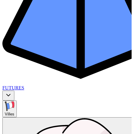
FUTURES
Villes