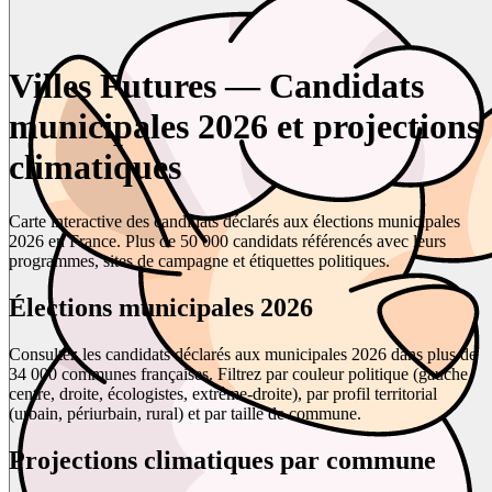
Villes Futures — Candidats
municipales 2026 et projections
climatiques
Carte interactive des candidats déclarés aux élections municipales
2026 en France. Plus de 50 000 candidats référencés avec leurs
programmes, sites de campagne et étiquettes politiques.
Élections municipales 2026
Consultez les candidats déclarés aux municipales 2026 dans plus de
34 000 communes françaises. Filtrez par couleur politique (gauche,
centre, droite, écologistes, extrême-droite), par profil territorial
(urbain, périurbain, rural) et par taille de commune.
Projections climatiques par commune