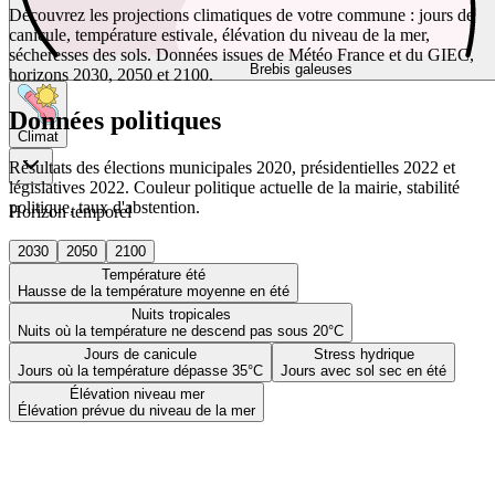
Découvrez les projections climatiques de votre commune : jours de
canicule, température estivale, élévation du niveau de la mer,
sécheresses des sols. Données issues de Météo France et du GIEC,
Brebis galeuses
horizons 2030, 2050 et 2100.
Données politiques
Climat
Résultats des élections municipales 2020, présidentielles 2022 et
législatives 2022. Couleur politique actuelle de la mairie, stabilité
politique, taux d'abstention.
Horizon temporel
2030
2050
2100
Température été
Hausse de la température moyenne en été
Nuits tropicales
Nuits où la température ne descend pas sous 20°C
Jours de canicule
Stress hydrique
Jours où la température dépasse 35°C
Jours avec sol sec en été
Élévation niveau mer
Élévation prévue du niveau de la mer