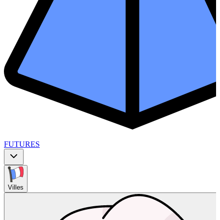
FUTURES
Villes