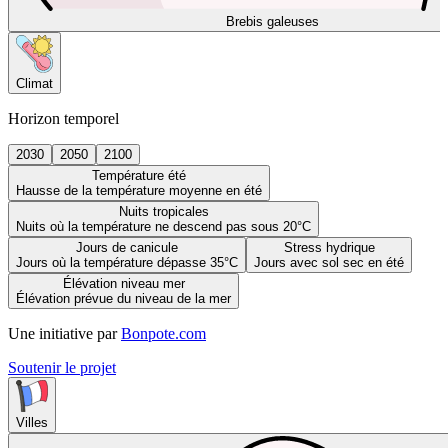
Brebis galeuses
Climat
Horizon temporel
2030
2050
2100
Température été
Hausse de la température moyenne en été
Nuits tropicales
Nuits où la température ne descend pas sous 20°C
Jours de canicule
Stress hydrique
Jours où la température dépasse 35°C
Jours avec sol sec en été
Élévation niveau mer
Élévation prévue du niveau de la mer
Une initiative par
Bonpote.com
Soutenir le projet
Villes