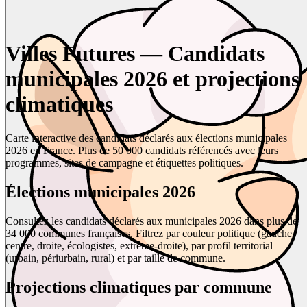
Villes Futures — Candidats
municipales 2026 et projections
climatiques
Carte interactive des candidats déclarés aux élections municipales
2026 en France. Plus de 50 000 candidats référencés avec leurs
programmes, sites de campagne et étiquettes politiques.
Élections municipales 2026
Consultez les candidats déclarés aux municipales 2026 dans plus de
34 000 communes françaises. Filtrez par couleur politique (gauche,
centre, droite, écologistes, extrême-droite), par profil territorial
(urbain, périurbain, rural) et par taille de commune.
Projections climatiques par commune