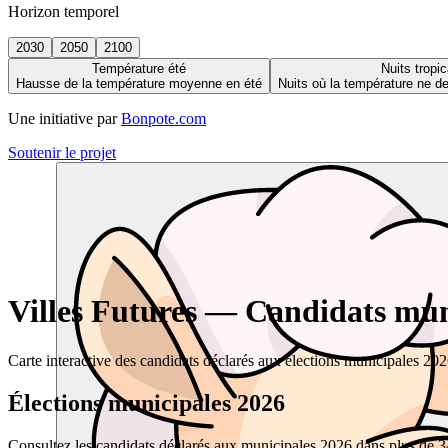
Horizon temporel
2030
2050
2100
Température été
Nuits tropic
Hausse de la température moyenne en été
Nuits où la température ne 
Une initiative par
Bonpote.com
Soutenir le projet
Villes Futures — Candidats muni
Carte interactive des candidats déclarés aux élections municipales 20
Élections municipales 2026
Consultez les candidats déclarés aux municipales 2026 dans plus de 34 0