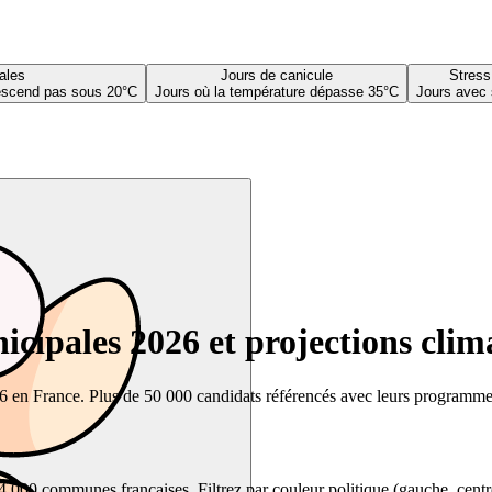
ales
Jours de canicule
Stress
descend pas sous 20°C
Jours où la température dépasse 35°C
Jours avec 
cipales 2026 et projections clim
26 en France. Plus de 50 000 candidats référencés avec leurs programmes,
00 communes françaises. Filtrez par couleur politique (gauche, centre, dr