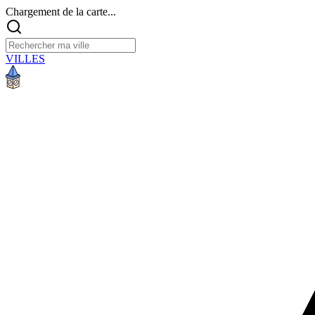
Chargement de la carte...
VILLES