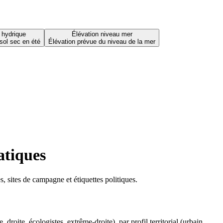
 hydrique
Élévation niveau mer
sol sec en été
Élévation prévue du niveau de la mer
atiques
 sites de campagne et étiquettes politiques.
oite, écologistes, extrême-droite), par profil territorial (urbain,