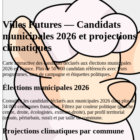
Villes Futures — Candidats
municipales 2026 et projections
climatiques
Carte interactive des candidats déclarés aux élections municipales
2026 en France. Plus de 50 000 candidats référencés avec leurs
programmes, sites de campagne et étiquettes politiques.
Élections municipales 2026
Consultez les candidats déclarés aux municipales 2026 dans plus de
34 000 communes françaises. Filtrez par couleur politique (gauche,
centre, droite, écologistes, extrême-droite), par profil territorial
(urbain, périurbain, rural) et par taille de commune.
Projections climatiques par commune