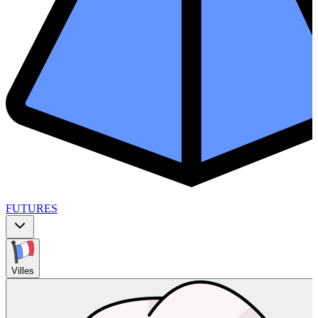
FUTURES
Villes