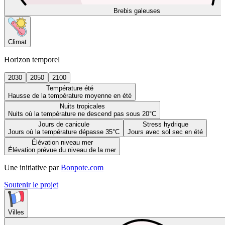
Brebis galeuses
Climat
Horizon temporel
2030
2050
2100
Température été
Hausse de la température moyenne en été
Nuits tropicales
Nuits où la température ne descend pas sous 20°C
Jours de canicule
Stress hydrique
Jours où la température dépasse 35°C
Jours avec sol sec en été
Élévation niveau mer
Élévation prévue du niveau de la mer
Une initiative par
Bonpote.com
Soutenir le projet
Villes