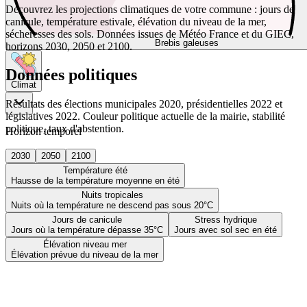
Découvrez les projections climatiques de votre commune : jours de
canicule, température estivale, élévation du niveau de la mer,
sécheresses des sols. Données issues de Météo France et du GIEC,
Brebis galeuses
horizons 2030, 2050 et 2100.
Données politiques
Climat
Résultats des élections municipales 2020, présidentielles 2022 et
législatives 2022. Couleur politique actuelle de la mairie, stabilité
politique, taux d'abstention.
Horizon temporel
2030
2050
2100
Température été
Hausse de la température moyenne en été
Nuits tropicales
Nuits où la température ne descend pas sous 20°C
Jours de canicule
Stress hydrique
Jours où la température dépasse 35°C
Jours avec sol sec en été
Élévation niveau mer
Élévation prévue du niveau de la mer