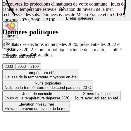
Découvrez les projections climatiques de votre commune : jours de
canicule, température estivale, élévation du niveau de la mer,
sécheresses des sols. Données issues de Météo France et du GIEC,
Brebis galeuses
horizons 2030, 2050 et 2100.
Données politiques
Climat
Résultats des élections municipales 2020, présidentielles 2022 et
législatives 2022. Couleur politique actuelle de la mairie, stabilité
politique, taux d'abstention.
Horizon temporel
2030
2050
2100
Température été
Hausse de la température moyenne en été
Nuits tropicales
Nuits où la température ne descend pas sous 20°C
Jours de canicule
Stress hydrique
Jours où la température dépasse 35°C
Jours avec sol sec en été
Élévation niveau mer
Élévation prévue du niveau de la mer