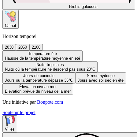
Brebis galeuses
Climat
Horizon temporel
2030
2050
2100
Température été
Hausse de la température moyenne en été
Nuits tropicales
Nuits où la température ne descend pas sous 20°C
Jours de canicule
Stress hydrique
Jours où la température dépasse 35°C
Jours avec sol sec en été
Élévation niveau mer
Élévation prévue du niveau de la mer
Une initiative par
Bonpote.com
Soutenir le projet
Villes