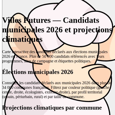
Villes Futures — Candidats
municipales 2026 et projections
climatiques
Carte interactive des candidats déclarés aux élections municipales
2026 en France. Plus de 50 000 candidats référencés avec leurs
programmes, sites de campagne et étiquettes politiques.
Élections municipales 2026
Consultez les candidats déclarés aux municipales 2026 dans plus de
34 000 communes françaises. Filtrez par couleur politique (gauche,
centre, droite, écologistes, extrême-droite), par profil territorial
(urbain, périurbain, rural) et par taille de commune.
Projections climatiques par commune