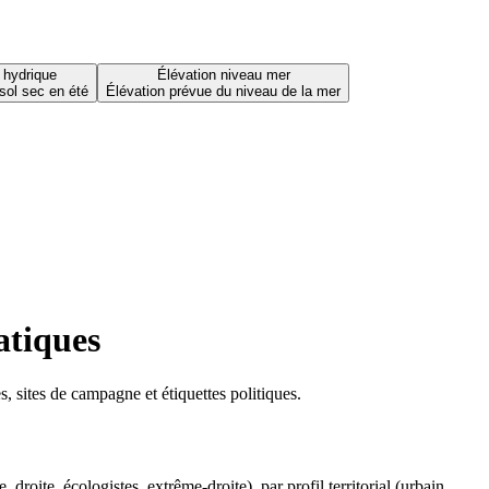
 hydrique
Élévation niveau mer
sol sec en été
Élévation prévue du niveau de la mer
atiques
 sites de campagne et étiquettes politiques.
oite, écologistes, extrême-droite), par profil territorial (urbain,