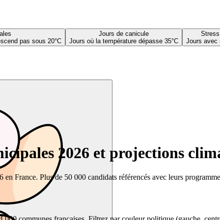
ales
Jours de canicule
Stress
descend pas sous 20°C
Jours où la température dépasse 35°C
Jours avec 
cipales 2026 et projections clim
26 en France. Plus de 50 000 candidats référencés avec leurs programmes,
00 communes françaises. Filtrez par couleur politique (gauche, centre, dr