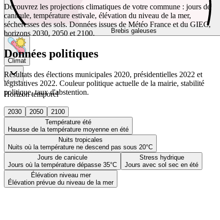
Découvrez les projections climatiques de votre commune : jours de
canicule, température estivale, élévation du niveau de la mer,
sécheresses des sols. Données issues de Météo France et du GIEC,
Brebis galeuses
horizons 2030, 2050 et 2100.
Données politiques
Climat
Résultats des élections municipales 2020, présidentielles 2022 et
législatives 2022. Couleur politique actuelle de la mairie, stabilité
politique, taux d'abstention.
Horizon temporel
2030
2050
2100
Température été
Hausse de la température moyenne en été
Nuits tropicales
Nuits où la température ne descend pas sous 20°C
Jours de canicule
Stress hydrique
Jours où la température dépasse 35°C
Jours avec sol sec en été
Élévation niveau mer
Élévation prévue du niveau de la mer