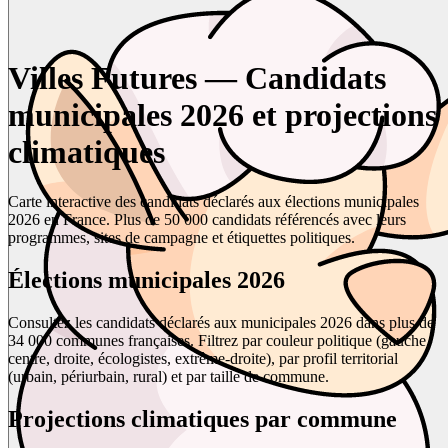
Villes Futures — Candidats
municipales 2026 et projections
climatiques
Carte interactive des candidats déclarés aux élections municipales
2026 en France. Plus de 50 000 candidats référencés avec leurs
programmes, sites de campagne et étiquettes politiques.
Élections municipales 2026
Consultez les candidats déclarés aux municipales 2026 dans plus de
34 000 communes françaises. Filtrez par couleur politique (gauche,
centre, droite, écologistes, extrême-droite), par profil territorial
(urbain, périurbain, rural) et par taille de commune.
Projections climatiques par commune