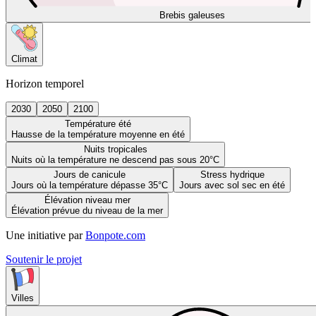
Brebis galeuses
Climat
Horizon temporel
2030
2050
2100
Température été
Hausse de la température moyenne en été
Nuits tropicales
Nuits où la température ne descend pas sous 20°C
Jours de canicule
Stress hydrique
Jours où la température dépasse 35°C
Jours avec sol sec en été
Élévation niveau mer
Élévation prévue du niveau de la mer
Une initiative par
Bonpote.com
Soutenir le projet
Villes