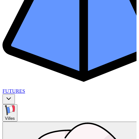
FUTURES
Villes